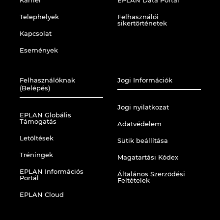
Karrier
EPLAN Data Portal
Israel
Telephelyek
Felhasználói
sikertörténetek
Kapcsolat
Italy
Események
Japan
Felhasználóknak
Jogi Információk
(Belépés)
Lithuania
Jogi nyilatkozat
EPLAN Globális
Luxembourg
Támogatás
Adatvédelem
Letöltések
Malaysia
Sütik beállítása
Tréningek
Magatartási Kódex
Mexico
EPLAN Információs
Általános Szerződési
Portál
Feltételek
Netherlands
EPLAN Cloud
New Zealand