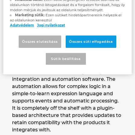
CADTALK
Brunei
oldalunkon történő látogatásokat és a forgalom forrásait, hogy ily
Épülettechnológia
Konfiguráció
PDM / PLM Integráció
EPLAN Experience
Blog
módon mérjük és javítsuk az oldalunk teljesítményét
Marketing sütik:
Ezen sütiket hirdetőpartnereink helyezik el
Bulgaria
az oldalunkon keresztül
Felhasználói beszámolók
EPLAN Data Portal
Telephelyek
Adatvédelem
Jogi nyilatkozat
Canada
EPLAN Education Oktatótermi verzió
Kapcsolat
Összes elutasítása
Összes süti elfogadása
Chile
EPLAN Education hallgatóknak
Trust Center
Sütik beállítása
China
EPLAN Együttműködési alkalmazások
CADTALK is a market-leading intelligent
integration and automation software. The
China Taiwan
automation allows for complex logic in a
simple-to-learn expression language and
Colombia
supports events and automatic processing.
It is completely off the shelf with a plugin-
Croatia
based architecture that provides updates to
retain compatibility with the products it
Czech Republic
integrates with.