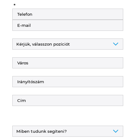
*
Israel
Italy
Japan
Lithuania
Luxembourg
Malaysia
Mexico
Netherlands
New Zealand