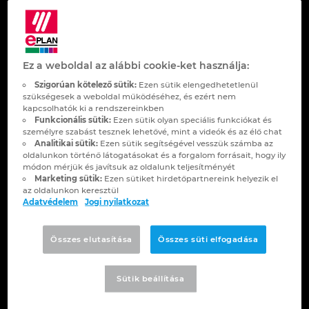
Kapcsolat
Brunei
Épülettechnológia
Konfiguráció
PDM / PLM Integráció
EPLAN Experience
Blog
Örömmel segítünk Önnek
Bulgaria
Felhasználói beszámolók
EPLAN Data Portal
Telephelyek
Ez a weboldal az alábbi cookie-ket használja:
Canada
Szigorúan kötelező sütik:
Ezen sütik elengedhetetlenül
Érdeklődik termékeink, szolgáltatásaink
EPLAN Education Oktatótermi verzió
Kapcsolat
szükségesek a weboldal működéséhez, és ezért nem
iránt, további információra van
kapcsolhatók ki a rendszereinkben
Chile
Funkcionális sütik:
Ezen sütik olyan speciális funkciókat és
szüksége? Örömmel segítünk, kérjük,
EPLAN Education hallgatóknak
Trust Center
személyre szabást tesznek lehetővé, mint a videók és az élő chat
vegye fel velünk a kapcsolatot telefonon,
Analitikai sütik:
Ezen sütik segítségével vesszük számba az
China
oldalunkon történő látogatásokat és a forgalom forrásait, hogy ily
vagy email-ben!
EPLAN Együttműködési alkalmazások
módon mérjük és javítsuk az oldalunk teljesítményét
Marketing sütik:
Ezen sütiket hirdetőpartnereink helyezik el
China Taiwan
az oldalunkon keresztül
EPLAN GmbH Fióktelep
Adatvédelem
Jogi nyilatkozat
H-2040 Budaörs, Puskás Tivadar út 1.
Colombia
Összes elutasítása
Összes süti elfogadása
Telefon: +36-23-420-735
Croatia
Fax: +36-23-420-367
Sütik beállítása
E-mail:
office@eplan.hu
Czech Republic