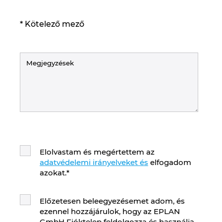
Norway
* Kötelező mező
Peru
Philippines
Poland
Portugal
Romania
Elolvastam és megértettem az
adatvédelemi irányelveket és
elfogadom
azokat.
*
Serbia
Singapore
Előzetesen beleegyezésemet adom, és
ezennel hozzájárulok, hogy az EPLAN
GmbH Fióktelep feldolgozza és használja