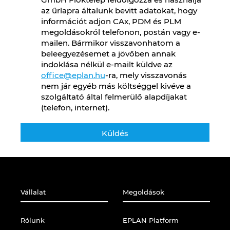
Slovakia
az űrlapra általunk bevitt adatokat, hogy
információt adjon CAx, PDM és PLM
Slovenia
megoldásokról telefonon, postán vagy e-
mailen. Bármikor visszavonhatom a
beleegyezésemet a jövőben annak
South Africa
indoklása nélkül e-mailt küldve az
office@eplan.hu
-ra, mely visszavonás
South Korea
nem jár egyéb más költséggel kivéve a
szolgáltató által felmerülő alapdíjakat
Spain
(telefon, internet).
Sweden
Switzerland
Thailand
Vállalat
Megoldások
Turkey
Rólunk
EPLAN Platform