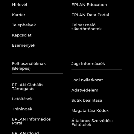
Ukraine
Hírlevél
EPLAN Education
Karrier
EPLAN Data Portal
United Arab Emirates
Telephelyek
Felhasználói
sikertörténetek
United Kingdom
Kapcsolat
Események
United States
Felhasználóknak
Jogi Információk
(Belépés)
Jogi nyilatkozat
EPLAN Globális
Támogatás
Adatvédelem
Letöltések
Sütik beállítása
Tréningek
Magatartási Kódex
EPLAN Információs
Általános Szerződési
Portál
Feltételek
EPLAN Cloud