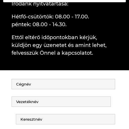
Irodánk nyitvatartása:
Denmark
Hétfő-csütörtök: 08.00 - 17.00.
Finland
péntek: 08.00 - 14.30.
France
Ettől eltérő időpontokban kérjük,
küldjön egy üzenetet és amint lehet,
Germany
felvesszük Önnel a kapcsolatot.
Greece
Hungary
India
Indonesia
Ireland