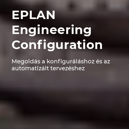
EPLAN
Engineering
Configuration
Megoldás a konfiguráláshoz és az
automatizált tervezéshez