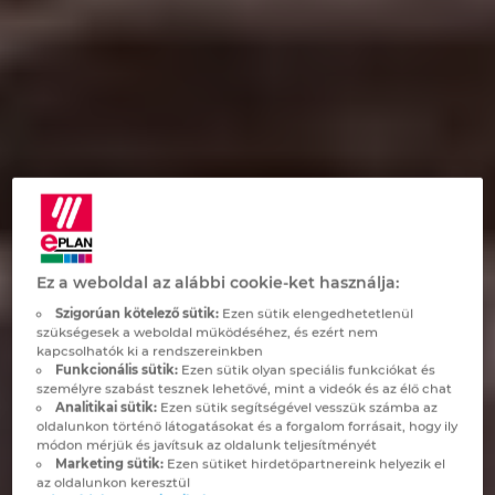
Denmark
Finland
France
Germany
Greece
Ez a weboldal az alábbi cookie-ket használja:
Hungary
Szigorúan kötelező sütik:
Ezen sütik elengedhetetlenül
szükségesek a weboldal működéséhez, és ezért nem
kapcsolhatók ki a rendszereinkben
India
Funkcionális sütik:
Ezen sütik olyan speciális funkciókat és
személyre szabást tesznek lehetővé, mint a videók és az élő chat
Analitikai sütik:
Ezen sütik segítségével vesszük számba az
Indonesia
oldalunkon történő látogatásokat és a forgalom forrásait, hogy ily
módon mérjük és javítsuk az oldalunk teljesítményét
Marketing sütik:
Ezen sütiket hirdetőpartnereink helyezik el
Ireland
az oldalunkon keresztül