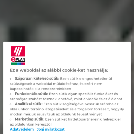
Épülettechnológia
Konfiguráció
PDM / PLM Integráció
EPLAN Experience
Blog
Bulgaria
Felhasználói beszámolók
EPLAN Data Portal
Telephelyek
Canada
EPLAN Education Oktatótermi verzió
Kapcsolat
Chile
EPLAN Education hallgatóknak
Trust Center
China
Ez a weboldal az alábbi cookie-ket használja:
EPLAN Együttműködési alkalmazások
China Taiwan
Szigorúan kötelező sütik:
Ezen sütik elengedhetetlenül
szükségesek a weboldal működéséhez, és ezért nem
Colombia
kapcsolhatók ki a rendszereinkben
Funkcionális sütik:
Ezen sütik olyan speciális funkciókat és
személyre szabást tesznek lehetővé, mint a videók és az élő chat
Croatia
Analitikai sütik:
Ezen sütik segítségével vesszük számba az
oldalunkon történő látogatásokat és a forgalom forrásait, hogy ily
módon mérjük és javítsuk az oldalunk teljesítményét
Czech Republic
Marketing sütik:
Ezen sütiket hirdetőpartnereink helyezik el
az oldalunkon keresztül
Adatvédelem
Jogi nyilatkozat
Denmark