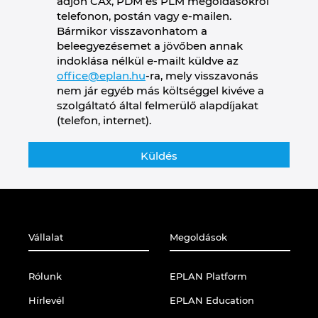
adjon CAx, PDM és PLM megoldásokról
telefonon, postán vagy e-mailen.
Bármikor visszavonhatom a
beleegyezésemet a jövőben annak
indoklása nélkül e-mailt küldve az
office@eplan.hu
-ra, mely visszavonás
nem jár egyéb más költséggel kivéve a
szolgáltató által felmerülő alapdíjakat
(telefon, internet).
Vállalat
Megoldások
Rólunk
EPLAN Platform
Hírlevél
EPLAN Education