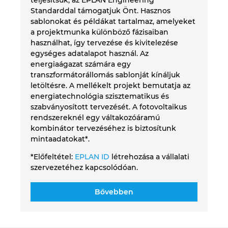
Standarddal támogatjuk Önt. Hasznos
sablonokat és példákat tartalmaz, amelyeket
a projektmunka különböző fázisaiban
használhat, így tervezése és kivitelezése
egységes adatalapot használ. Az
energiaágazat számára egy
transzformátorállomás sablonját kínáljuk
letöltésre. A mellékelt projekt bemutatja az
energiatechnológia szisztematikus és
szabványosított tervezését. A fotovoltaikus
rendszereknél egy váltakozóáramú
kombinátor tervezéséhez is biztosítunk
mintaadatokat*.
*Előfeltétel:
EPLAN ID
létrehozása a vállalati
szervezetéhez kapcsolódóan.
Bővebben