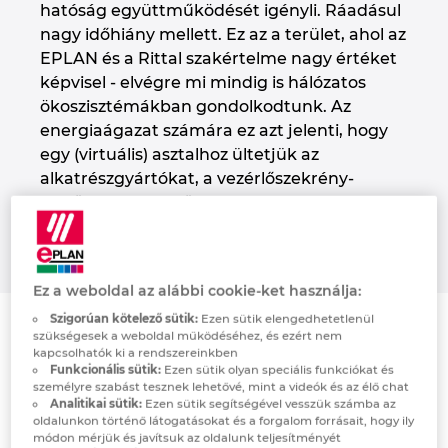
hatóság együttműködését igényli. Ráadásul
nagy időhiány mellett. Ez az a terület, ahol az
Norway
EPLAN és a Rittal szakértelme nagy értéket
képvisel - elvégre mi mindig is hálózatos
Peru
ökoszisztémákban gondolkodtunk. Az
energiaágazat számára ez azt jelenti, hogy
Philippines
egy (virtuális) asztalhoz ültetjük az
alkatrészgyártókat, a vezérlőszekrény-
Poland
építőket, a tervezőket, a
hálózatüzemeltetőket és a
Portugal
rendszerintegrátorokat.
Ez a weboldal az alábbi cookie-ket használja:
Romania
Szigorúan kötelező sütik:
Ezen sütik elengedhetetlenül
Esettanulmányok & Felhasználói történetek
szükségesek a weboldal működéséhez, és ezért nem
Serbia
kapcsolhatók ki a rendszereinkben
EPLAN az energiaszektorban
Funkcionális sütik:
Ezen sütik olyan speciális funkciókat és
személyre szabást tesznek lehetővé, mint a videók és az élő chat
Singapore
Analitikai sütik:
Ezen sütik segítségével vesszük számba az
oldalunkon történő látogatásokat és a forgalom forrásait, hogy ily
módon mérjük és javítsuk az oldalunk teljesítményét
Ismerje meg, hogy a vállalatok hogyan