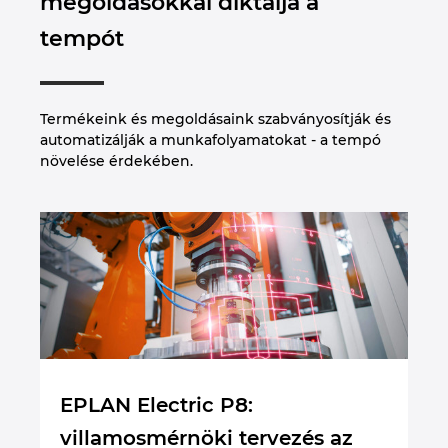
megoldásokkal diktálja a
tempót
Termékeink és megoldásaink szabványosítják és
automatizálják a munkafolyamatokat - a tempó
növelése érdekében.
EPLAN Electric P8:
E
villamosmérnöki tervezés az
á