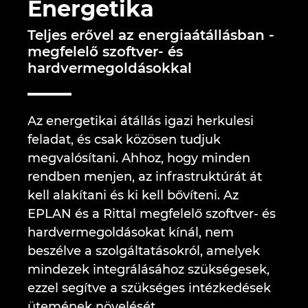
Energetika
Brunei
Épülettechnológia
Konfiguráció
PDM / PLM Integráció
EPLAN Experience
Blog
Teljes erővel az energiaátállásban -
Bulgaria
megfelelő szoftver- és
Felhasználói beszámolók
EPLAN Data Portal
Telephelyek
hardvermegoldásokkal
Canada
EPLAN Education Oktatótermi verzió
Kapcsolat
Chile
Az energetikai átállás igazi herkulesi
EPLAN Education hallgatóknak
Trust Center
feladat, és csak közösen tudjuk
China
megvalósítani. Ahhoz, hogy minden
EPLAN Együttműködési alkalmazások
rendben menjen, az infrastruktúrát át
China Taiwan
kell alakítani és ki kell bővíteni. Az
EPLAN és a Rittal megfelelő szoftver- és
Colombia
hardvermegoldásokat kínál, nem
beszélve a szolgáltatásokról, amelyek
Croatia
mindezek integrálásához szükségesek,
ezzel segítve a szükséges intézkedések
Czech Republic
ütemének növelését.