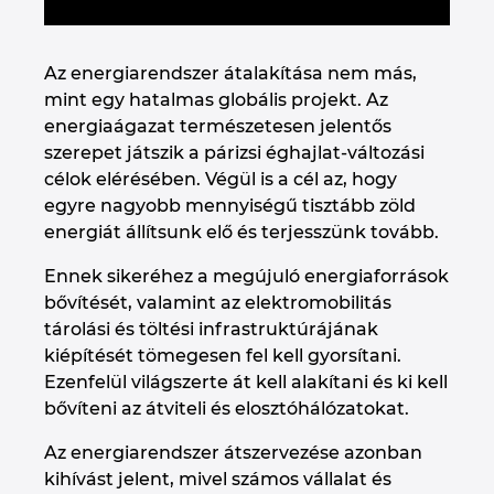
Israel
Az energiarendszer átalakítása nem más,
Italy
mint egy hatalmas globális projekt. Az
energiaágazat természetesen jelentős
Japan
szerepet játszik a párizsi éghajlat-változási
célok elérésében. Végül is a cél az, hogy
Lithuania
egyre nagyobb mennyiségű tisztább zöld
energiát állítsunk elő és terjesszünk tovább.
Luxembourg
Ennek sikeréhez a megújuló energiaforrások
bővítését, valamint az elektromobilitás
Malaysia
tárolási és töltési infrastruktúrájának
kiépítését tömegesen fel kell gyorsítani.
Mexico
Ezenfelül világszerte át kell alakítani és ki kell
bővíteni az átviteli és elosztóhálózatokat.
Netherlands
Az energiarendszer átszervezése azonban
kihívást jelent, mivel számos vállalat és
New Zealand