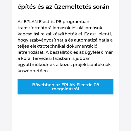
építés és az üzemeltetés során
k
az
Az EPLAN Electric P8 programban
Az
transzformátorállomások és alállomások
es
kapcsolási rajzai készíthetők el. Ez azt jelenti,
es
hogy szabványosíthatja és automatizálhatja a
ka
teljes elektrotechnikai dokumentáció
es
létrehozását. A beszállítók és az ügyfelek már
do
a korai tervezési fázisban is jobban
re
együttműködnek a közös projektadatoknak
le
köszönhetően.
in
na
le
Bővebben az EPLAN Electric P8
megoldásról