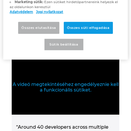
Slovakia
Marketing sütik:
Ezen sütiket hirdetőpartnereink helyezik el
használják megoldásainkat az aktuális
az oldalunkon keresztül
Adatvédelem
Jogi nyilatkozat
műszaki és gazdasági fejleményeknek való
Slovenia
megfeleléshez és termelékenységük
javításához.
Összes elutasítása
Összes süti elfogadása
South Africa
Sütik beállítása
South Korea
Spain
Sweden
A videó megtekintéséhez engedélyeznie kell
a funkcionális sütiket.
Switzerland
Thailand
Turkey
“Around 40 developers across multiple