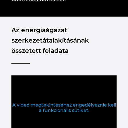
Denmark
Finland
Az energiaágazat
France
szerkezetátalakításának
összetett feladata
Germany
Greece
Hungary
India
A videó megtekintéséhez engedélyeznie kell
Indonesia
a funkcionális sütiket.
Ireland