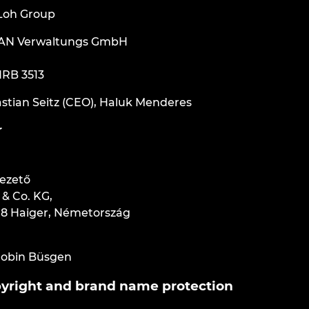
Loh Group
PLAN Verwaltungs GmbH
HRB 3513
stian Seitz (CEO), Haluk Menderes
r
ezető
 & Co. KG,
708 Haiger, Németország
 Robin Büsgen
yright and brand name protection