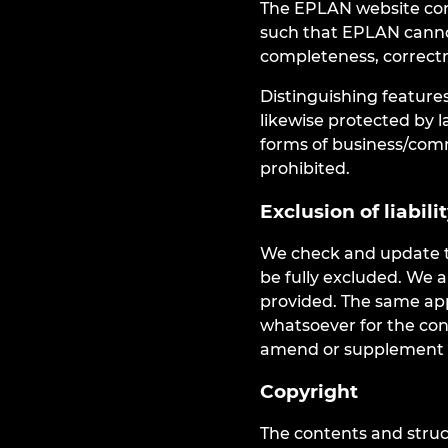
The EPLAN website cont
such that EPLAN cannot 
completeness, correctne
Distinguishing feature
likewise protected by 
forms of business/comm
prohibited.
Exclusion of liabili
We check and update th
be fully excluded. We a
provided. The same appl
whatsoever for the cont
amend or supplement th
Copyright
The contents and struct