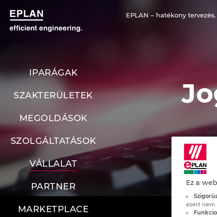
EPLAN – hatékony tervezés.
IPARÁGAK
Jo
SZAKTERÜLETEK
MEGOLDÁSOK
SZOLGÁLTATÁSOK
VÁLLALAT
Ez a web
PARTNER
Szigorúa
ezért nem 
MARKETPLACE
Funkcion