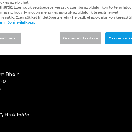
ók és az élő chat
ai sütik:
Ezen sütik segítségével vesszük számba az oldalunkon történő látog
orrásait, hogy ily módon mérjük és javítsuk az oldalunk teljesítményét
atkozat
ng sütik:
Ezen sütiket hirdetőpartnereink helyezik el az oldalunkon keresztül
lem
Jogi nyilatkozat
eállítása
Összes elutasítása
Összes süti
am Rhein
4-0
5
f, HRA 16335