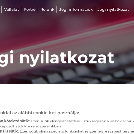
Vállalat
Portré
Rólunk
Jogi információk
Jogi nyilatkozat
gi nyilatkozat
oldal az alábbi cookie-ket használja:
n kötelező sütik:
Ezen sütik elengedhetetlenül szükségesek a weboldal mű
kapcsolhatók ki a rendszereinkben
ális sütik:
Ezen sütik olyan speciális funkciókat és személyre szabást teszne