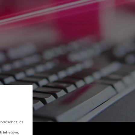
ködéséhez, és
k lehetővé,