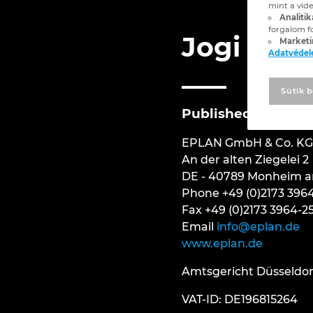
mint a vide
Analitik
forgalom f
Jogi nyil
Marketi
Adatvéde
Sütik b
Published by
EPLAN GmbH & Co. KG
An der alten Ziegelei 2
DE - 40789 Monheim 
Phone +49 (0)2173 396
Fax +49 (0)2173 3964-2
Email
info@eplan.de
www.eplan.de
Amtsgericht Düsseldor
VAT-ID: DE196815264