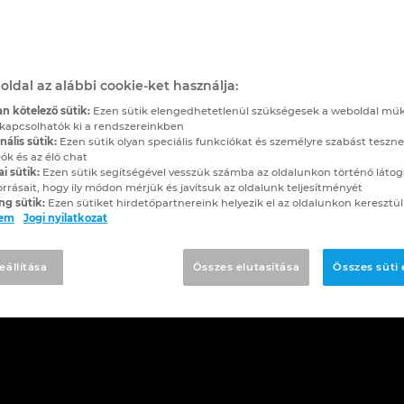
oldal az alábbi cookie-ket használja:
n kötelező sütik:
Ezen sütik elengedhetetlenül szükségesek a weboldal mű
kapcsolhatók ki a rendszereinkben
ális sütik:
Ezen sütik olyan speciális funkciókat és személyre szabást teszne
ók és az élő chat
ai sütik:
Ezen sütik segítségével vesszük számba az oldalunkon történő látog
orrásait, hogy ily módon mérjük és javítsuk az oldalunk teljesítményét
ng sütik:
Ezen sütiket hirdetőpartnereink helyezik el az oldalunkon keresztül
lem
Jogi nyilatkozat
eállítása
Összes elutasítása
Összes süti