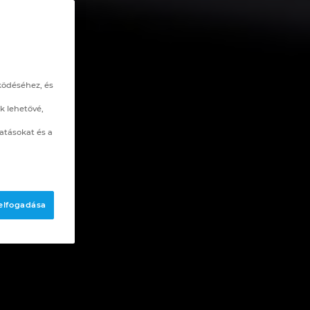
ködéséhez, és
k lehetővé,
atásokat és a
 elfogadása