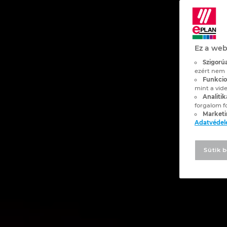
Ez a web
Szigorúa
ezért nem 
Funkcion
mint a vide
Analitik
forgalom f
Marketi
Adatvéde
Sütik b