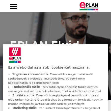
Gép- és üzemépítés
Beépített értéklánc
Decentralizált energiarendszerek
Automatizálási Technológia
EPLAN Platform
Fluidtechnikai tervezés
Gyakran ismételt kérdések
Online szolgáltatások
CA: EPLAN Cloud solutions as today's Project
EPLAN Certified Engineer
Portré
Rólunk
Fedezze fel az EPLAN-t
Albania
Data management
Kapcsolószekrény-építés
Hálózatüzemeltetés
Elektrotechnika
EPLAN Electric P8
Konzultáció
EPLAN Electric P8
EPLAN Igazgatótanács
Karrier
Csatlakozzon hozzánk
Argentina
EPLAN Fluid
Alkatrészgyártók
Fluidtechnika
EPLAN Pro Panel
Consulting Portfolio
3D Panel Design Expert
Innováció
Australia
Autóipar
Kábelkötegek
EPLAN Smart Production
Oktatás
P&ID Design
Hírek
Austria
Tréning áttekintés
Ez a weboldal az alábbi cookie-ket használja:
Élelmiszeripar és Italgyártás
Folyamattervezés
EPLAN Preplanning
3D Harness Design
Felhasználói megoldások
Sajtó
Belgium
Szigorúan kötelező sütik:
Ezen sütik elengedhetetlenül
szükségesek a weboldal működéséhez, és ezért nem
Feldolgozóipar
EI&C Tervezés
EPLAN Engineering Configuration
EPLAN globális támogatás
Hírlevél
Bosnien-Herzegovina
kapcsolhatók ki a rendszereinkben
Funkcionális sütik:
Ezen sütik olyan speciális funkciókat és
személyre szabást tesznek lehetővé, mint a videók és az élő chat
Energetika
Szerviz és Karbantartás
EPLAN Cable proD
Letöltések
Események
Brazil
Analitikai sütik:
Ezen sütik segítségével vesszük számba az
oldalunkon történő látogatásokat és a forgalom forrásait, hogy ily
módon mérjük és javítsuk az oldalunk teljesítményét
Tengerhajózás
Épületautomatizálás
EPLAN Harness proD
Software Service
Friedhelm Loh Group
Brunei
Marketing sütik:
Ezen sütiket hirdetőpartnereink helyezik el