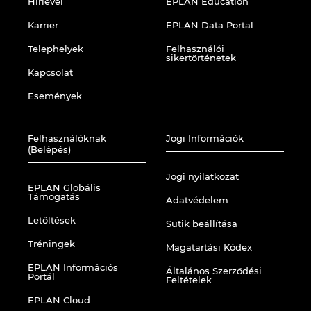
Hírlevél
EPLAN Education
Karrier
EPLAN Data Portal
Finland
Telephelyek
Felhasználói
sikertörténetek
France
Kapcsolat
Események
Germany
Greece
Felhasználóknak
Jogi Információk
(Belépés)
Hungary
Jogi nyilatkozat
EPLAN Globális
Támogatás
Adatvédelem
India
Letöltések
Sütik beállítása
Indonesia
Tréningek
Magatartási Kódex
EPLAN Információs
Általános Szerződési
Portál
Ireland
Feltételek
EPLAN Cloud