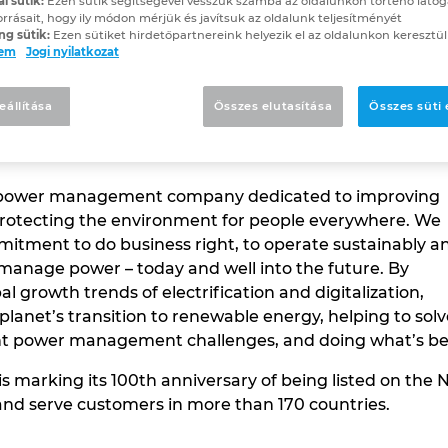
ai sütik:
Ezen sütik segítségével vesszük számba az oldalunkon történő látog
orrásait, hogy ily módon mérjük és javítsuk az oldalunk teljesítményét
ng sütik:
Ezen sütiket hirdetőpartnereink helyezik el az oldalunkon keresztül
lem
Jogi nyilatkozat
atters work. *Developing more effi
utions that meet the ever-changin
eállítása
Összes elutasítása
Összes süti
nt power management company dedicated to improving
d protecting the environment for people everywhere. We
itment to do business right, to operate sustainably a
manage power – today and well into the future. By
al growth trends of electrification and digitalization,
planet’s transition to renewable energy, helping to solv
t power management challenges, and doing what’s best fo
 is marking its 100th anniversary of being listed on t
2 and serve customers in more than 170 countries.