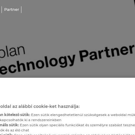
Partner
oldal az alábbi cookie-ket használja:
n kötelező sütik:
Ezen sütik elengedhetetlenül szükségesek a weboldal mű
kapcsolhatók ki a rendszereinkben
ális sütik:
Ezen sütik olyan speciális funkciókat és személyre szabást teszne
ók és az élő chat