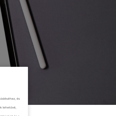
ködéséhez, és
k lehetővé,