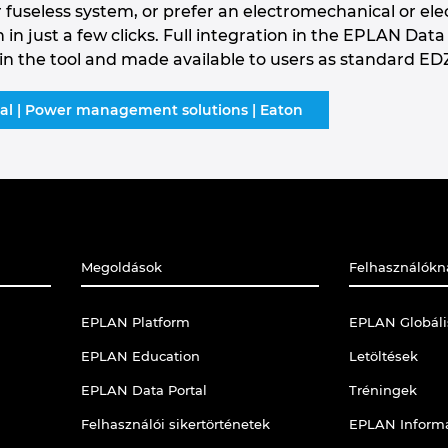
 fuseless system, or prefer an electromechanical or ele
n in just a few clicks. Full integration in the EPLAN Dat
 the tool and made available to users as standard EDZ
rial | Power management solutions | Eaton
Megoldások
Felhasználókn
EPLAN Platform
EPLAN Globál
EPLAN Education
Letöltések
EPLAN Data Portal
Tréningek
Felhasználói sikertörténetek
EPLAN Informá