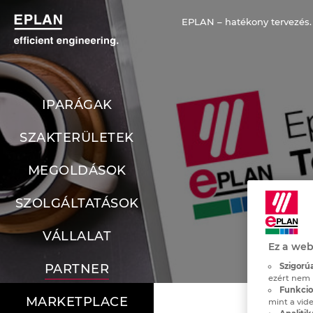
EPLAN – hatékony tervezés.
IPARÁGAK
SZAKTERÜLETEK
MEGOLDÁSOK
SZOLGÁLTATÁSOK
VÁLLALAT
Ez a web
Szigorúa
PARTNER
ezért nem 
Funkcion
MARKETPLACE
mint a vide