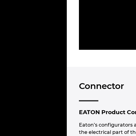
Connector
EATON Product Conf
Eaton’s configurators a
the electrical part of 