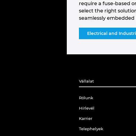
require a fuse-based or
select the right solutio
seamlessly embedded in
Electrical and Indust
Vállalat
Rólunk
Hírlevél
Karrier
Telephelyek