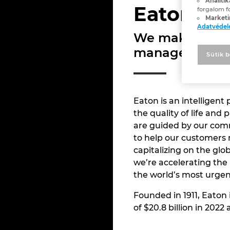
Analitik
Eaton
forgalom f
Marketi
Adatvéde
We make what m
management sol
Sütik b
Eaton is an intellige
the quality of life an
are guided by our comm
to help our customers 
capitalizing on the glob
we’re accelerating the 
the world’s most urgen
Founded in 1911, Eaton
of $20.8 billion in 202