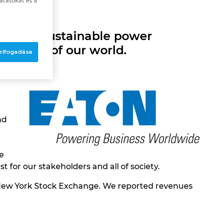
atásokat és a
cient, sustainable power
g needs of our world.
 elfogadása
nd
e
r our stakeholders and all of society.​​
he New York Stock Exchange. We reported revenues