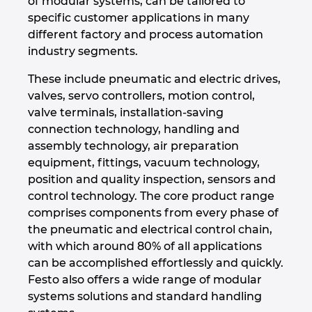
of modular systems, can be tailored to
specific customer applications in many
Israel
different factory and process automation
industry segments.
Italy
These include pneumatic and electric drives,
Japan
valves, servo controllers, motion control,
valve terminals, installation-saving
connection technology, handling and
Lithuania
assembly technology, air preparation
equipment, fittings, vacuum technology,
Luxembourg
position and quality inspection, sensors and
control technology. The core product range
Malaysia
comprises components from every phase of
the pneumatic and electrical control chain,
Mexico
with which around 80% of all applications
can be accomplished effortlessly and quickly.
Netherlands
Festo also offers a wide range of modular
systems solutions and standard handling
New Zealand