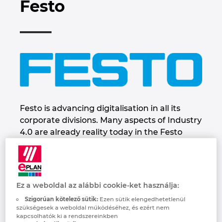
Festo
Brunei
Épülettechnológia
Konfiguráció
PDM / PLM Integráció
EPLAN Experience
Blog
Bulgaria
Felhasználói beszámolók
EPLAN Data Portal
Telephelyek
Canada
EPLAN Education Oktatótermi verzió
Kapcsolat
Chile
EPLAN Education hallgatóknak
Trust Center
China
Festo is advancing digitalisation in all its
EPLAN Együttműködési alkalmazások
corporate divisions. Many aspects of Industry
China Taiwan
4.0 are already reality today in the Festo
Group. Festo is leading its customers and
employees into the digital future. To this end,
Colombia
the company is developing new future-
oriented concepts founded on the triad of
Croatia
Ez a weboldal az alábbi cookie-ket használja:
innovative and energy-efficient
Szigorúan kötelező sütik:
Ezen sütik elengedhetetlenül
technologies, intuitive human-machine
Czech Republic
szükségesek a weboldal működéséhez, és ezért nem
collaboration, and education and further
kapcsolhatók ki a rendszereinkben