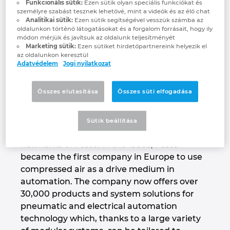
Funkcionális sütik:
Ezen sütik olyan speciális funkciókat és
training.
Denmark
személyre szabást tesznek lehetővé, mint a videók és az élő chat
Analitikai sütik:
Ezen sütik segítségével vesszük számba az
oldalunkon történő látogatásokat és a forgalom forrásait, hogy ily
www.festo.com/group
Finland
módon mérjük és javítsuk az oldalunk teljesítményét
Marketing sütik:
Ezen sütiket hirdetőpartnereink helyezik el
az oldalunkon keresztül
France
Adatvédelem
Jogi nyilatkozat
Productivity – Festo’s core
competency
Germany
Összes elutasítása
Összes süti elfogadása
Innovation for the best possible productivity,
Greece
a global presence and close, long-term
Sütik beállítása
partnerships with its customers are the
Hungary
hallmarks of Festo. In the 1950s, Festo
became the first company in Europe to use
India
compressed air as a drive medium in
automation. The company now offers over
30,000 products and system solutions for
Indonesia
pneumatic and electrical automation
technology which, thanks to a large variety
Ireland