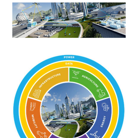
Israel
Italy
Japan
Lithuania
Luxembourg
Malaysia
Mexico
Netherlands
New Zealand