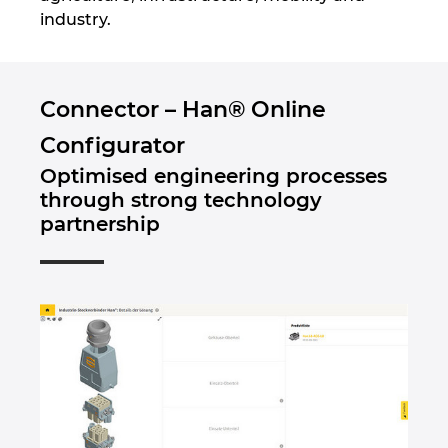
Ukraine
industry.
United Arab Emirates
Connector – Han® Online
United Kingdom
Configurator
United States
Optimised engineering processes
through strong technology
partnership