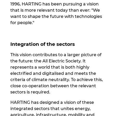
Slovakia
1996, HARTING has been pursuing a vision
that is more relevant today than ever: "We
Slovenia
want to shape the future with technologies
for people."
South Africa
South Korea
Integration of the sectors
Spain
This vision contributes to a larger picture of
the future: the All Electric Society. It
Sweden
represents a world that is both highly
electrified and digitalised and meets the
criteria of climate neutrality. To achieve this,
Switzerland
close co-operation between the relevant
sectors is required.
Thailand
HARTING has designed a vision of these
Turkey
integrated sectors that unites energy,
agriculture, infrastructure, mobility and