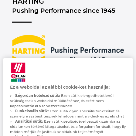
HARTING
Brunei
Pushing Performance since 1945
Épülettechnológia
Konfiguráció
PDM / PLM Integráció
EPLAN Experience
Blog
Bulgaria
Felhasználói beszámolók
EPLAN Data Portal
Telephelyek
Canada
EPLAN Education Oktatótermi verzió
Kapcsolat
Chile
EPLAN Education hallgatóknak
Trust Center
China
EPLAN Együttműködési alkalmazások
The HARTING Technology Group is a leading
China Taiwan
Ez a weboldal az alábbi cookie-ket használja:
global supplier of industrial connection
technology. Spread across the globe, around
Colombia
Szigorúan kötelező sütik:
Ezen sütik elengedhetetlenül
szükségesek a weboldal működéséhez, és ezért nem
6,000 employees work in 42 active sales
kapcsolhatók ki a rendszereinkben
locations, 14 active production locations and
Croatia
Funkcionális sütik:
Ezen sütik olyan speciális funkciókat és
seven development locations. HARTING
személyre szabást tesznek lehetővé, mint a videók és az élő chat
Analitikai sütik:
Ezen sütik segítségével vesszük számba az
connectivity solutions are used for the
Czech Republic
oldalunkon történő látogatásokat és a forgalom forrásait, hogy ily
transmission of "data and power" in
módon mérjük és javítsuk az oldalunk teljesítményét