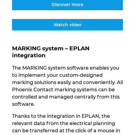
Ukraine
Discover more
United Arab Emirates
Watch video
United Kingdom
MARKING system – EPLAN
United States
integration
The MARKING system software enables you
to implement your custom-designed
marking solutions easily and conveniently. All
Phoenix Contact marking systems can be
controlled and managed centrally from this
software.
Thanks to the integration in EPLAN, the
relevant data from the electrical planning
can be transferred at the click of a mouse in