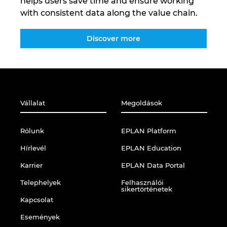
helps users save time and ensure working
with consistent data along the value chain.
Discover more
Vállalat
Megoldások
Rólunk
EPLAN Platform
Hírlevél
EPLAN Education
Karrier
EPLAN Data Portal
Telephelyek
Felhasználói
sikertörténetek
Kapcsolat
Események