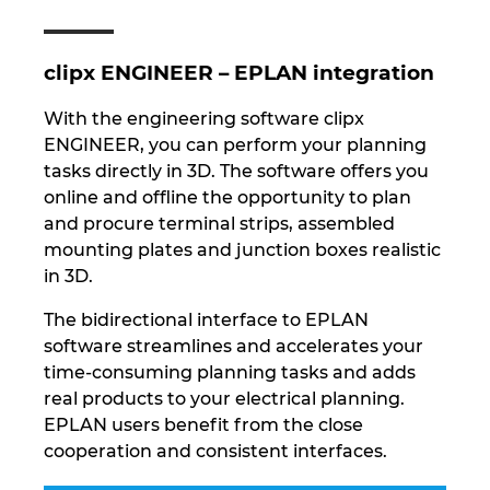
Slovakia
Slovenia
clipx ENGINEER – EPLAN integration
South Africa
With the engineering software clipx
ENGINEER, you can perform your planning
tasks directly in 3D. The software offers you
South Korea
online and offline the opportunity to plan
and procure terminal strips, assembled
Spain
mounting plates and junction boxes realistic
in 3D.
Sweden
The bidirectional interface to EPLAN
Switzerland
software streamlines and accelerates your
time-consuming planning tasks and adds
Thailand
real products to your electrical planning.
EPLAN users benefit from the close
Turkey
cooperation and consistent interfaces.