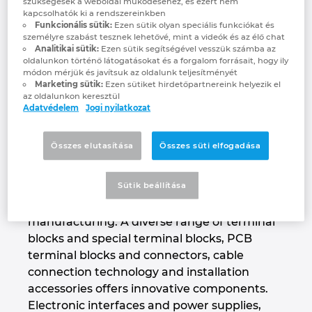
szükségesek a weboldal működéséhez, és ezért nem
Phoenix Contact Group includes eighteen
Denmark
kapcsolhatók ki a rendszereinkben
German and four international companies as
Funkcionális sütik:
Ezen sütik olyan speciális funkciókat és
személyre szabást tesznek lehetővé, mint a videók és az élő chat
well as 55 sales organizations around the
Finland
Analitikai sütik:
Ezen sütik segítségével vesszük számba az
world. Phoenix Contact is present in more
oldalunkon történő látogatásokat és a forgalom forrásait, hogy ily
módon mérjük és javítsuk az oldalunk teljesítményét
than 100 countries worldwide.
France
Marketing sütik:
Ezen sütiket hirdetőpartnereink helyezik el
az oldalunkon keresztül
Production takes place in eleven countries
Adatvédelem
Jogi nyilatkozat
worldwide with a high degree of vertical
Germany
integration. The product range includes
Összes elutasítása
Összes süti elfogadása
components and system solutions for the
Greece
generation, transport and distribution of
Sütik beállítása
energy, equipment and mechanical
Hungary
engineering as well as control cabinet
manufacturing. A diverse range of terminal
India
blocks and special terminal blocks, PCB
terminal blocks and connectors, cable
Indonesia
connection technology and installation
accessories offers innovative components.
Ireland
Electronic interfaces and power supplies,