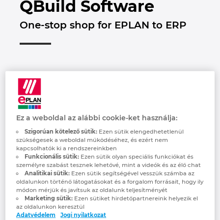
QBuild Software
Brunei
Épülettechnológia
Konfiguráció
PDM / PLM Integráció
EPLAN Experience
Blog
One-stop shop for EPLAN to ERP
Bulgaria
Felhasználói beszámolók
EPLAN Data Portal
Telephelyek
Canada
EPLAN Education Oktatótermi verzió
Kapcsolat
Chile
EPLAN Education hallgatóknak
Trust Center
China
EPLAN Együttműködési alkalmazások
Ez a weboldal az alábbi cookie-ket használja:
China Taiwan
Szigorúan kötelező sütik:
Ezen sütik elengedhetetlenül
szükségesek a weboldal működéséhez, és ezért nem
QBuild is the industry leader in integrating
kapcsolhatók ki a rendszereinkben
Colombia
Funkcionális sütik:
Ezen sütik olyan speciális funkciókat és
Engineering software to ERP. For decades,
személyre szabást tesznek lehetővé, mint a videók és az élő chat
we have provided customer-centric service
Analitikai sütik:
Ezen sütik segítségével vesszük számba az
Croatia
oldalunkon történő látogatásokat és a forgalom forrásait, hogy ily
to over 2,000 manufacturers connecting
módon mérjük és javítsuk az oldalunk teljesítményét
CAD, PDM, PLM, and Nesting software to
Marketing sütik:
Ezen sütiket hirdetőpartnereink helyezik el
Czech Republic
az oldalunkon keresztül
ERP. We are a one-stop shop for Item and
Adatvédelem
Jogi nyilatkozat
BOM synchronization and management,