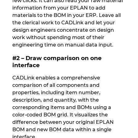
few clicks. It can also read your raw material
information from your EPLAN to add
Norway
materials to the BOM in your ERP. Leave all
the clerical work to CADLink and let your
Peru
design engineers concentrate on design
work without spending most of their
engineering time on manual data input.
Philippines
#2 – Draw comparison on one
Poland
interface
Portugal
CADLink enables a comprehensive
comparison of all components and
Romania
properties, including item number,
description, and quantity, with the
corresponding items and BOMs using a
Serbia
color-coded BOM grid. It visualizes the
difference between your original EPLAN
Singapore
BOM and new BOM data within a single
interface.