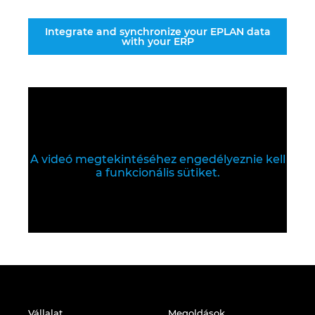
Integrate and synchronize your EPLAN data
with your ERP
A videó megtekintéséhez engedélyeznie kell
a funkcionális sütiket.
Vállalat
Megoldások