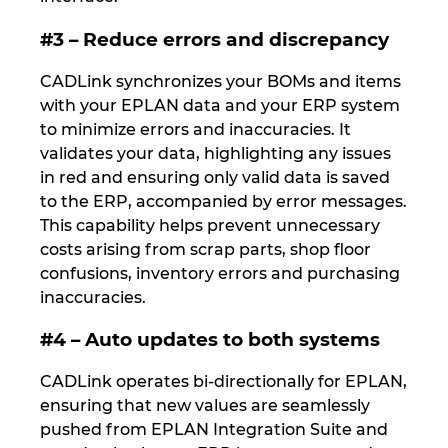
Slovakia
#3 – Reduce errors and discrepancy
Slovenia
CADLink synchronizes your BOMs and items
with your EPLAN data and your ERP system
South Africa
to minimize errors and inaccuracies. It
validates your data, highlighting any issues
South Korea
in red and ensuring only valid data is saved
to the ERP, accompanied by error messages.
Spain
This capability helps prevent unnecessary
costs arising from scrap parts, shop floor
Sweden
confusions, inventory errors and purchasing
inaccuracies.
Switzerland
#4 – Auto updates to both systems
Thailand
CADLink operates bi-directionally for EPLAN,
ensuring that new values are seamlessly
Turkey
pushed from EPLAN Integration Suite and