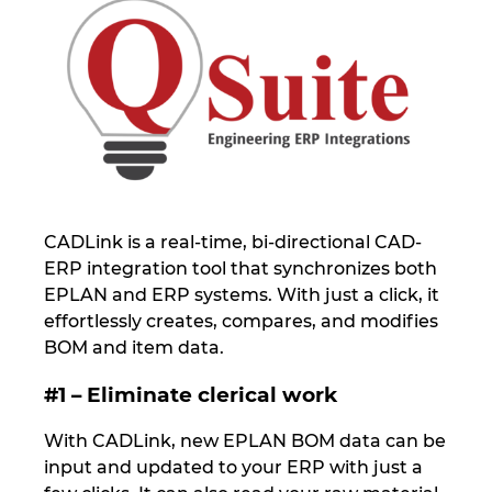
Israel
Italy
Japan
Lithuania
CADLink is a real-time, bi-directional CAD-
Luxembourg
ERP integration tool that synchronizes both
EPLAN and ERP systems. With just a click, it
Malaysia
effortlessly creates, compares, and modifies
BOM and item data.
Mexico
#1 – Eliminate clerical work
Netherlands
With CADLink, new EPLAN BOM data can be
input and updated to your ERP with just a
New Zealand