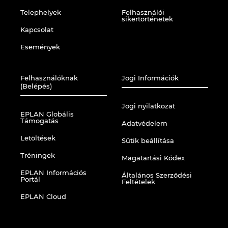
Ukraine
Telephelyek
Felhasználói
sikertörténetek
Kapcsolat
United Arab Emirates
Események
United Kingdom
Felhasználóknak
Jogi Információk
United States
(Belépés)
Jogi nyilatkozat
EPLAN Globális
Támogatás
Adatvédelem
Letöltések
Sütik beállítása
Tréningek
Magatartási Kódex
EPLAN Információs
Általános Szerződési
Portál
Feltételek
EPLAN Cloud