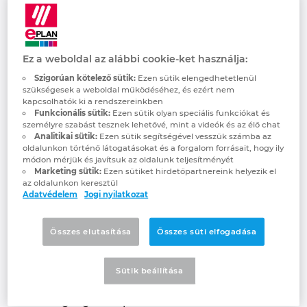
Quanos Solutions
Brunei
Épülettechnológia
Konfiguráció
PDM / PLM Integráció
EPLAN Experience
Blog
GmbH
Bulgaria
Felhasználói beszámolók
EPLAN Data Portal
Telephelyek
Ez a weboldal az alábbi cookie-ket használja:
Passion for smart information!
Canada
Szigorúan kötelező sütik:
Ezen sütik elengedhetetlenül
szükségesek a weboldal működéséhez, és ezért nem
EPLAN Education Oktatótermi verzió
Kapcsolat
kapcsolhatók ki a rendszereinkben
Chile
Funkcionális sütik:
Ezen sütik olyan speciális funkciókat és
személyre szabást tesznek lehetővé, mint a videók és az élő chat
EPLAN Education hallgatóknak
Trust Center
Analitikai sütik:
Ezen sütik segítségével vesszük számba az
China
oldalunkon történő látogatásokat és a forgalom forrásait, hogy ily
módon mérjük és javítsuk az oldalunk teljesítményét
EPLAN Együttműködési alkalmazások
Marketing sütik:
Ezen sütiket hirdetőpartnereink helyezik el
China Taiwan
az oldalunkon keresztül
Adatvédelem
Jogi nyilatkozat
Colombia
Összes elutasítása
Összes süti elfogadása
Quanos acts as a software partner in
Croatia
industrial aftersales & service and technical
documentation. The group, formed by
Sütik beállítása
merger in 2020, brings together market-
Czech Republic
leading digital experts with more than 25