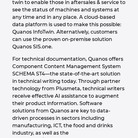
twin to enable those in aftersales & service to
see the status of machines and systems at
Israel
any time and in any place. A cloud-based
data platform is used to make this possible:
Italy
Quanos InfoTwin. Alternatively, customers
can use the proven on-premise solution
Japan
Quanos SIS.one.
Lithuania
For technical documentation, Quanos offers
Component Content Management System
Luxembourg
SCHEMA ST4—the state-of-the-art solution
in technical writing today. Through partner
Malaysia
technology from Plusmeta, technical writers
receive effective AI assistance to augment
their product information. Software
Mexico
solutions from Quanos are key to data-
driven processes in sectors including
Netherlands
manufacturing, ICT, the food and drinks
industry, as well as the
New Zealand