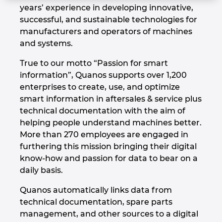
years’ experience in developing innovative,
Denmark
successful, and sustainable technologies for
manufacturers and operators of machines
Finland
and systems.
France
True to our motto “Passion for smart
information”, Quanos supports over 1,200
Germany
enterprises to create, use, and optimize
smart information in aftersales & service plus
technical documentation with the aim of
Greece
helping people understand machines better.
More than 270 employees are engaged in
Hungary
furthering this mission bringing their digital
know-how and passion for data to bear on a
India
daily basis.
Indonesia
Quanos automatically links data from
technical documentation, spare parts
Ireland
management, and other sources to a digital