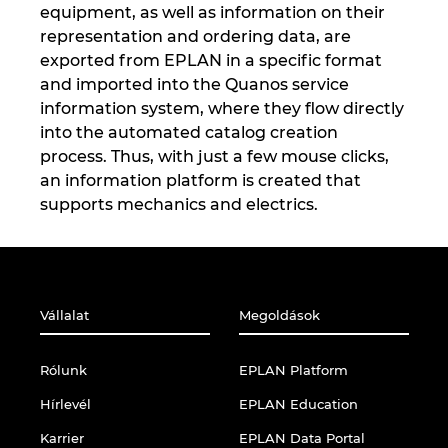
Slovakia
equipment, as well as information on their
representation and ordering data, are
Slovenia
exported from EPLAN in a specific format
and imported into the Quanos service
South Africa
information system, where they flow directly
into the automated catalog creation
South Korea
process. Thus, with just a few mouse clicks,
an information platform is created that
supports mechanics and electrics.
Spain
Sweden
Switzerland
Vállalat
Megoldások
Thailand
Rólunk
EPLAN Platform
Hírlevél
EPLAN Education
Turkey
Karrier
EPLAN Data Portal