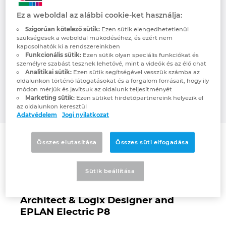
possible, making the world more productive
Denmark
Ez a weboldal az alábbi cookie-ket használja:
and more sustainable. Headquartered in
Milwaukee, Wisconsin, Rockwell Automation
Szigorúan kötelező sütik:
Ezen sütik elengedhetetlenül
Finland
szükségesek a weboldal működéséhez, és ezért nem
employs approximately 23,000 problem
kapcsolhatók ki a rendszereinkben
solvers dedicated to our customers in more
Funkcionális sütik:
Ezen sütik olyan speciális funkciókat és
France
személyre szabást tesznek lehetővé, mint a videók és az élő chat
than 100 countries.
Analitikai sütik:
Ezen sütik segítségével vesszük számba az
oldalunkon történő látogatásokat és a forgalom forrásait, hogy ily
Germany
módon mérjük és javítsuk az oldalunk teljesítményét
www.rockwellautomation.com
Marketing sütik:
Ezen sütiket hirdetőpartnereink helyezik el
az oldalunkon keresztül
Greece
Adatvédelem
Jogi nyilatkozat
Hungary
Összes elutasítása
Összes süti elfogadása
Connectors
India
Sütik beállítása
Rockwell Automation Studio 5000
Indonesia
Architect & Logix Designer and
EPLAN Electric P8
Ireland