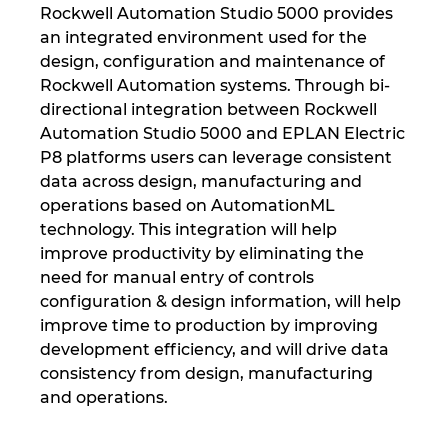
Rockwell Automation Studio 5000 provides
Israel
an integrated environment used for the
design, configuration and maintenance of
Italy
Rockwell Automation systems. Through bi-
directional integration between Rockwell
Automation Studio 5000 and EPLAN Electric
Japan
P8 platforms users can leverage consistent
data across design, manufacturing and
Lithuania
operations based on AutomationML
technology. This integration will help
Luxembourg
improve productivity by eliminating the
need for manual entry of controls
Malaysia
configuration & design information, will help
improve time to production by improving
Mexico
development efficiency, and will drive data
consistency from design, manufacturing
Netherlands
and operations.
New Zealand