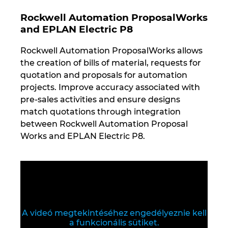
Slovakia
Rockwell Automation ProposalWorks
Slovenia
and EPLAN Electric P8
Rockwell Automation ProposalWorks allows
South Africa
the creation of bills of material, requests for
quotation and proposals for automation
South Korea
projects. Improve accuracy associated with
pre-sales activities and ensure designs
Spain
match quotations through integration
between Rockwell Automation Proposal
Sweden
Works and EPLAN Electric P8.
Switzerland
Thailand
Turkey
A videó megtekintéséhez engedélyeznie kell
a funkcionális sütiket.