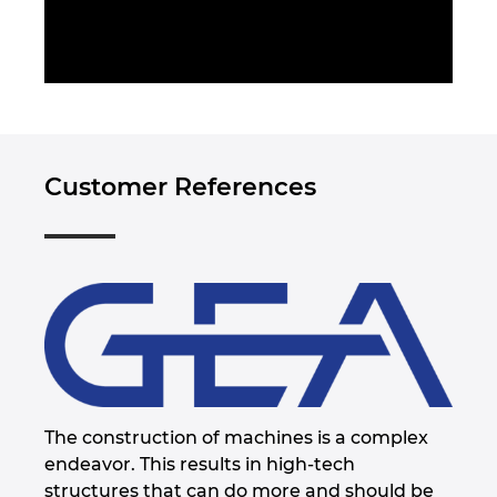
Ukraine
United Arab Emirates
United Kingdom
Customer References
United States
The construction of machines is a complex
endeavor. This results in high-tech
structures that can do more and should be