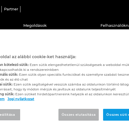
Partner
Megoldások
Felhasználókn
EPLAN Platform
EPLAN Globál
EPLAN Education
Letöltések
oldal az alábbi cookie-ket használja:
EPLAN Data Portal
Tréningek
n kötelező sütik:
Ezen sütik elengedhetetlenül szükségesek a weboldal mű
kapcsolhatók ki a rendszereinkben
Felhasználói sikertörténetek
EPLAN Informá
ális sütik:
Ezen sütik olyan speciális funkciókat és személyre szabást teszne
ók és az élő chat
EPLAN Cloud
ai sütik:
Ezen sütik segítségével vesszük számba az oldalunkon történő látog
orrásait, hogy ily módon mérjük és javítsuk az oldalunk teljesítményét
ng sütik:
Ezen sütiket hirdetőpartnereink helyezik el az oldalunkon keresztül
lem
Jogi nyilatkozat
eállítása
Összes elutasítása
Összes süti