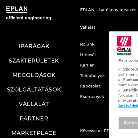
EPLAN – hatékony tervezés.
Vállalat
Rólunk
IPARÁGAK
Hírlevél
SZAKTERÜLETEK
Ez a web
Karrier
Szigorúa
MEGOLDÁSOK
ezért nem 
Telephelyek
Funkcion
mint a vide
Kapcsolat
SZOLGÁLTATÁSOK
Analitik
forgalom f
Események
Marketi
VÁLLALAT
Adatvéde
PARTNER
Sütik b
Kövesse az EPLAN-t
MARKETPLACE