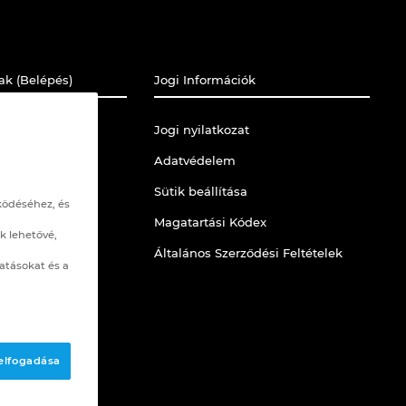
ak (Belépés)
Jogi Információk
is Támogatás
Jogi nyilatkozat
Adatvédelem
Sütik beállítása
ködéséhez, és
ciós Portál
Magatartási Kódex
k lehetővé,
Általános Szerződési Feltételek
atásokat és a
 elfogadása