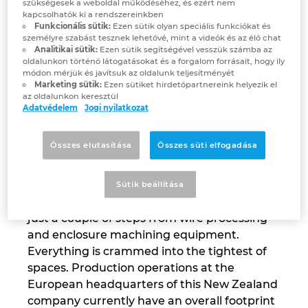
szükségesek a weboldal működéséhez, és ezért nem
kapcsolhatók ki a rendszereinkben
Israel
Funkcionális sütik:
Ezen sütik olyan speciális funkciókat és
személyre szabást tesznek lehetővé, mint a videók és az élő chat
Analitikai sütik:
Ezen sütik segítségével vesszük számba az
Italy
oldalunkon történő látogatásokat és a forgalom forrásait, hogy ily
„To be competitive, it’s essential we define a clear standard,
módon mérjük és javítsuk az oldalunk teljesítményét
and we’re using the Rittal standard as our own.” Thomas
Marketing sütik:
Ezen sütiket hirdetőpartnereink helyezik el
Zirk-Gunnemann, Managing Director at AuCom Global
Japan
az oldalunkon keresztül
Solutions
Adatvédelem
Jogi nyilatkozat
Lithuania
Everything at the company in Sendenhorst,
Összes elutasítása
Összes süti elfogadása
north-eastern Germany, is bursting at the
Luxembourg
seams. It’s not just the order books at
AuCom that are full – the production work­
Sütik beállítása
Malaysia
shops are too. Tightly bayed switchgear sits
just a couple of steps from wire processing
Mexico
and enclosure machining equipment.
Everything is crammed into the tightest of
spaces. Production operations at the
Netherlands
European headquarters of this New Zealand
compa­ny currently have an overall footprint
New Zealand