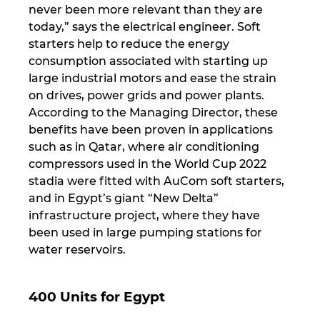
Slovakia
never been more relevant than they are
today,” says the electrical engineer. Soft
Slovenia
starters help to reduce the energy
consumption associated with starting up
South Africa
large industrial motors and ease the strain
on drives, power grids and power plants.
South Korea
According to the Managing Director, these
benefits have been prov­en in applications
such as in Qatar, where air con­ditioning
Spain
compressors used in the World Cup 2022
stadia were fitted with AuCom soft starters,
Sweden
and in Egypt’s giant “New Delta”
infrastructure project, where they have
Switzerland
been used in large pumping stations for
water reservoirs.
Thailand
Turkey
400 Units for Egypt