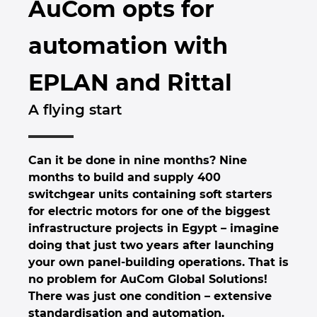
AuCom opts for
Brunei
Épülettechnológia
Konfiguráció
PDM / PLM Integráció
EPLAN Experience
Blog
automation with
Bulgaria
Felhasználói beszámolók
EPLAN Data Portal
Telephelyek
EPLAN and Rittal
Canada
EPLAN Education Oktatótermi verzió
Kapcsolat
A flying start
Chile
EPLAN Education hallgatóknak
Trust Center
China
Can it be done in nine months? Nine
EPLAN Együttműködési alkalmazások
months to build and supply 400
China Taiwan
switchgear units containing soft starters
for electric motors for one of the biggest
Colombia
infrastructure projects in Egypt – imagine
doing that just two years after launching
Croatia
your own panel-building operations. That is
no problem for AuCom Global Solutions!
Czech Republic
There was just one condition – extensive
standardisation and automation.