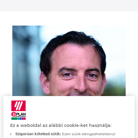
Denmark
Finland
France
Germany
Greece
Hungary
India
Indonesia
Ez a weboldal az alábbi cookie-ket használja:
Ireland
Szigorúan kötelező sütik:
Ezen sütik elengedhetetlenül