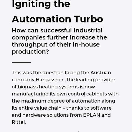
Igniting the
Brunei
Épülettechnológia
Konfiguráció
PDM / PLM Integráció
EPLAN Experience
Blog
Automation Turbo
Bulgaria
Felhasználói beszámolók
EPLAN Data Portal
Telephelyek
How can successful industrial
Canada
companies further increase the
EPLAN Education Oktatótermi verzió
Kapcsolat
throughput of their in-house
Chile
production?
EPLAN Education hallgatóknak
Trust Center
China
EPLAN Együttműködési alkalmazások
This was the question facing the Austrian
China Taiwan
company Hargassner. The leading provider
of biomass heating systems is now
Colombia
manufacturing its own control cabinets with
the maximum degree of automation along
its entire value chain – thanks to software
Croatia
and hardware solutions from EPLAN and
Rittal.
Czech Republic