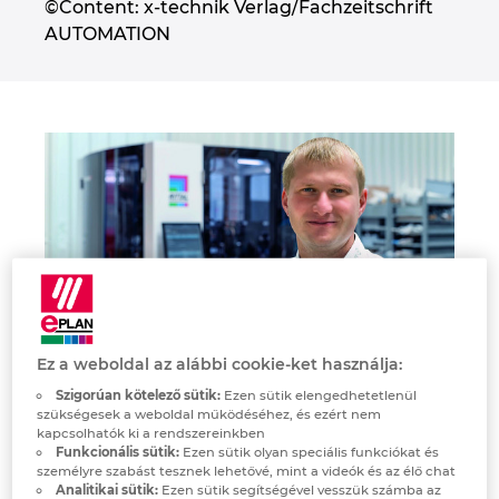
©Content: x-technik Verlag/Fachzeitschrift
Denmark
AUTOMATION
Finland
France
Germany
Greece
Hungary
Ez a weboldal az alábbi cookie-ket használja:
India
“Using EPLAN Smart Mounting and Smart Wiring, we can
Szigorúan kötelező sütik:
Ezen sütik elengedhetetlenül
cover peak demand in production and also utilise less-skilled
szükségesek a weboldal működéséhez, és ezért nem
Indonesia
employees.”
kapcsolhatók ki a rendszereinkben
Funkcionális sütik:
Ezen sütik olyan speciális funkciókat és
Robert Burger, Electrical Workshop Director
személyre szabást tesznek lehetővé, mint a videók és az élő chat
Ireland
Analitikai sütik:
Ezen sütik segítségével vesszük számba az