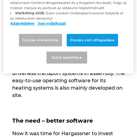
oldalunkon történő látogatásokat és a forgalom forrásait, hogy ily
módon mérjük és javítsuk az oldalunk teljesítményét
Israel
Marketing sütik:
Ezen sütiket hirdetőpartnereink helyezik el
A company that manufactures a majority of
az oldalunkon keresztül
its products in house naturally has an
Adatvédelem
Jogi nyilatkozat
Italy
interest in maximising its own production as
far as possible. That is why Hargassner has
Összes elutasítása
Összes süti elfogadása
Japan
been investing in automation at its
headquarters and production facility in
Lithuania
Sütik beállítása
Weng, Austria for some time now – from
robotics in sheet-metal processing to
Luxembourg
driverless transport systems in assembly. The
easy-to-use operating software for its
Malaysia
heating systems is also mainly developed on
site.
Mexico
Netherlands
The need – better software
Now it was time for Hargassner to invest
New Zealand