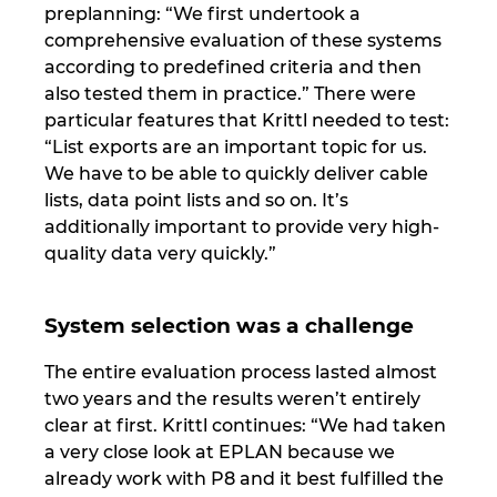
Slovakia
preplanning: “We first undertook a
comprehensive evaluation of these systems
Slovenia
according to predefined criteria and then
also tested them in practice.” There were
South Africa
particular features that Krittl needed to test:
“List exports are an important topic for us.
We have to be able to quickly deliver cable
South Korea
lists, data point lists and so on. It’s
additionally important to provide very high-
Spain
quality data very quickly.”
Sweden
System selection was a challenge
Switzerland
The entire evaluation process lasted almost
two years and the results weren’t entirely
Thailand
clear at first. Krittl continues: “We had taken
a very close look at EPLAN because we
Turkey
already work with P8 and it best fulfilled the