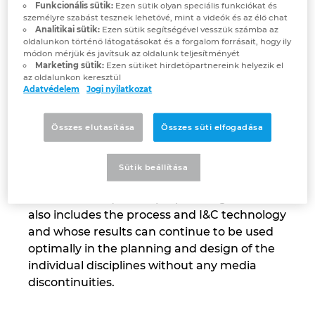
Funkcionális sütik:
Ezen sütik olyan speciális funkciókat és
concept and automation are at the forefront
személyre szabást tesznek lehetővé, mint a videók és az élő chat
Israel
of their planning processes. As the Head of
Analitikai sütik:
Ezen sütik segítségével vesszük számba az
oldalunkon történő látogatásokat és a forgalom forrásait, hogy ily
I&C/Building Automation Alois Achleitner
módon mérjük és javítsuk az oldalunk teljesítményét
Italy
explains: “This is the only way to achieve
Marketing sütik:
Ezen sütiket hirdetőpartnereink helyezik el
az oldalunkon keresztül
optimal results and to best exploit the
Adatvédelem
Jogi nyilatkozat
Japan
potential that automation offers with regard
to energy efficiency, operating costs, user
Összes elutasítása
Összes süti elfogadása
Lithuania
comfort and flexibility.” What this means at
the CAx level is that the structure of the
building automation must first be defined
Luxembourg
Sütik beállítása
before any electrical schematics are drawn.
This in turn requires a preplanning tool that
Malaysia
also includes the process and I&C technology
and whose results can continue to be used
Mexico
optimally in the planning and design of the
individual disciplines without any media
Netherlands
discontinuities.
New Zealand