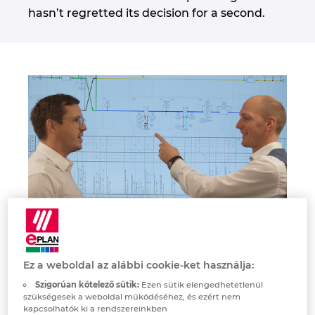
hasn’t regretted its decision for a second.
Denmark
Finland
France
Germany
Greece
Hungary
India
Alois Achleitner, head of I&C Building Automation (at right)
and integration planner Johannes Krittl (at left) were the
driving forces behind the selection of EPLAN Preplanning.
Ez a weboldal az alábbi cookie-ket használja:
Indonesia
© Image credits: Kreutzpointner Group
Szigorúan kötelező sütik:
Ezen sütik elengedhetetlenül
szükségesek a weboldal működéséhez, és ezért nem
Ireland
kapcsolhatók ki a rendszereinkben
For the managers at Kreutzpointner, the