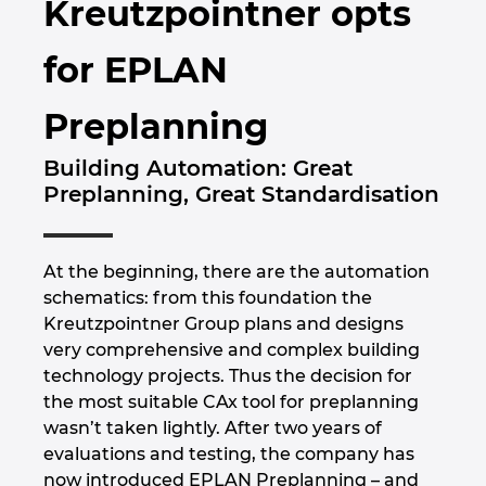
Kreutzpointner opts
Brunei
Épülettechnológia
Konfiguráció
PDM / PLM Integráció
EPLAN Experience
Blog
for EPLAN
Bulgaria
Felhasználói beszámolók
EPLAN Data Portal
Telephelyek
Preplanning
Canada
EPLAN Education Oktatótermi verzió
Kapcsolat
Building Automation: Great
Chile
Preplanning, Great Standardisation
EPLAN Education hallgatóknak
Trust Center
China
EPLAN Együttműködési alkalmazások
At the beginning, there are the automation
China Taiwan
schematics: from this foundation the
Kreutzpointner Group plans and designs
Colombia
very comprehensive and complex building
technology projects. Thus the decision for
Croatia
the most suitable CAx tool for preplanning
wasn’t taken lightly. After two years of
Czech Republic
evaluations and testing, the company has
now introduced EPLAN Preplanning – and