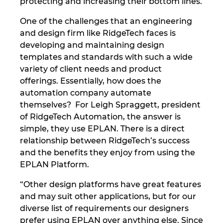
protecting and increasing their bottom lines.
Ukraine
One of the challenges that an engineering
United Arab Emirates
and design firm like RidgeTech faces is
developing and maintaining design
templates and standards with such a wide
United Kingdom
variety of client needs and product
offerings. Essentially, how does the
United States
automation company automate
themselves? For Leigh Spraggett, president
of RidgeTech Automation, the answer is
simple, they use EPLAN. There is a direct
relationship between RidgeTech’s success
and the benefits they enjoy from using the
EPLAN Platform.
“Other design platforms have great features
and may suit other applications, but for our
diverse list of requirements our designers
prefer using EPLAN over anything else. Since