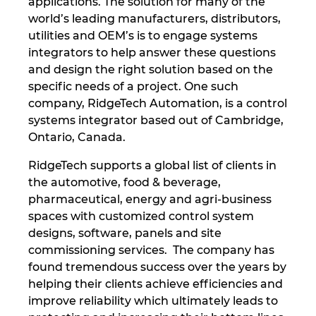
applications. The solution for many of the
Slovakia
world’s leading manufacturers, distributors,
utilities and OEM’s is to engage systems
Slovenia
integrators to help answer these questions
and design the right solution based on the
South Africa
specific needs of a project. One such
company, RidgeTech Automation, is a control
South Korea
systems integrator based out of Cambridge,
Ontario, Canada.
Spain
RidgeTech supports a global list of clients in
Sweden
the automotive, food & beverage,
pharmaceutical, energy and agri-business
spaces with customized control system
Switzerland
designs, software, panels and site
commissioning services. The company has
Thailand
found tremendous success over the years by
helping their clients achieve efficiencies and
Turkey
improve reliability which ultimately leads to