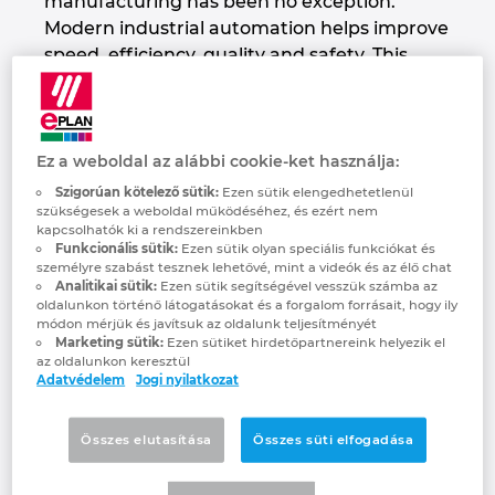
manufacturing has been no exception.
Denmark
Modern industrial automation helps improve
speed, efficiency, quality and safety. This
Finland
gives manufacturers the tools to thrive in
the face of increasing competition. The pace
of innovation continues to grow
France
exponentially with new technologies being
Ez a weboldal az alábbi cookie-ket használja:
released weekly by the world’s leading robot
Germany
Szigorúan kötelező sütik:
Ezen sütik elengedhetetlenül
szükségesek a weboldal működéséhez, és ezért nem
and automation suppliers.
kapcsolhatók ki a rendszereinkben
Greece
Funkcionális sütik:
Ezen sütik olyan speciális funkciókat és
One of the challenges faced by
személyre szabást tesznek lehetővé, mint a videók és az élő chat
manufacturers and OEM’s is how to select
Analitikai sütik:
Ezen sütik segítségével vesszük számba az
Hungary
oldalunkon történő látogatásokat és a forgalom forrásait, hogy ily
and design technologies that best suit their
módon mérjük és javítsuk az oldalunk teljesítményét
applications. The solution for many of the
Marketing sütik:
Ezen sütiket hirdetőpartnereink helyezik el
India
az oldalunkon keresztül
world’s leading manufacturers, distributors,
Adatvédelem
Jogi nyilatkozat
utilities and OEM’s is to engage systems
integrators to help answer these questions
Indonesia
Összes elutasítása
Összes süti elfogadása
and design the right solution based on the
specific needs of a project. One such
Ireland