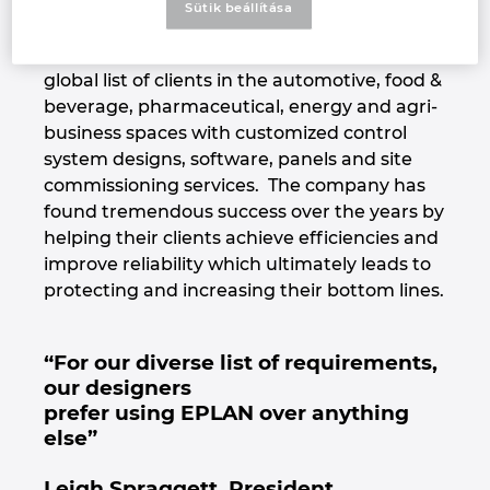
company, RidgeTech Automation, is a control
Sütik beállítása
systems integrator based out of Cambridge,
Israel
Ontario, Canada. RidgeTech supports a
global list of clients in the automotive, food &
Italy
beverage, pharmaceutical, energy and agri-
business spaces with customized control
Japan
system designs, software, panels and site
commissioning services. The company has
Lithuania
found tremendous success over the years by
helping their clients achieve efficiencies and
Luxembourg
improve reliability which ultimately leads to
protecting and increasing their bottom lines.
Malaysia
“For our diverse list of requirements,
Mexico
our designers
prefer using EPLAN over anything
Netherlands
else”
New Zealand
Leigh Spraggett, President