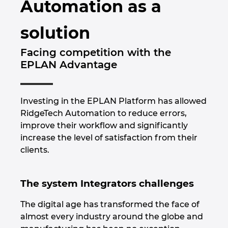
Automation as a
Brunei
Épülettechnológia
Konfiguráció
PDM / PLM Integráció
EPLAN Experience
Blog
solution
Bulgaria
Felhasználói beszámolók
EPLAN Data Portal
Telephelyek
Facing competition with the
Canada
EPLAN Advantage
EPLAN Education Oktatótermi verzió
Kapcsolat
Chile
EPLAN Education hallgatóknak
Trust Center
Investing in the EPLAN Platform has allowed
China
RidgeTech Automation to reduce errors,
EPLAN Együttműködési alkalmazások
improve their workflow and significantly
China Taiwan
increase the level of satisfaction from their
clients.
Colombia
The system Integrators challenges
Croatia
The digital age has transformed the face of
Czech Republic
almost every industry around the globe and