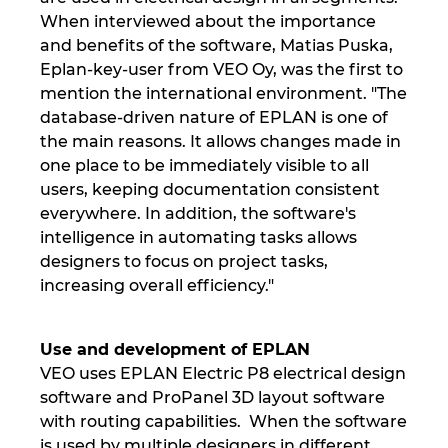
When interviewed about the importance
Israel
and benefits of the software, Matias Puska,
Eplan-key-user from VEO Oy, was the first to
Italy
mention the international environment. "The
database-driven nature of EPLAN is one of
Japan
the main reasons. It allows changes made in
one place to be immediately visible to all
Lithuania
users, keeping documentation consistent
everywhere. In addition, the software's
Luxembourg
intelligence in automating tasks allows
designers to focus on project tasks,
increasing overall efficiency."
Malaysia
Mexico
Use and development of EPLAN
VEO uses EPLAN Electric P8 electrical design
Netherlands
software and ProPanel 3D layout software
with routing capabilities. When the software
New Zealand
is used by multiple designers in different