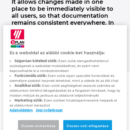
It allows changes made in one
Brunei
place to be immediately visible to
Épülettechnológia
Konfiguráció
PDM / PLM Integráció
EPLAN Experience
Blog
all users, so that documentation
Bulgaria
remains consistent everywhere. In
Felhasználói beszámolók
EPLAN Data Portal
Telephelyek
addition, the software's intelligence
Canada
in automating tasks allows
EPLAN Education Oktatótermi verzió
Kapcsolat
designers to focus on project tasks,
Chile
increasing overall efficiency."
Ez a weboldal az alábbi cookie-ket használja:
EPLAN Education hallgatóknak
Trust Center
Szigorúan kötelező sütik:
Ezen sütik elengedhetetlenül
China
szükségesek a weboldal működéséhez, és ezért nem
EPLAN Együttműködési alkalmazások
kapcsolhatók ki a rendszereinkben
Funkcionális sütik:
Ezen sütik olyan speciális funkciókat és
China Taiwan
személyre szabást tesznek lehetővé, mint a videók és az élő chat
Analitikai sütik:
Ezen sütik segítségével vesszük számba az
oldalunkon történő látogatásokat és a forgalom forrásait, hogy ily
Colombia
módon mérjük és javítsuk az oldalunk teljesítményét
Marketing sütik:
Ezen sütiket hirdetőpartnereink helyezik el
Choice of design software
az oldalunkon keresztül
Croatia
VEO Oy is a Finnish company specialising in
Adatvédelem
Jogi nyilatkozat
electrification and automation, providing
Czech Republic
complete solutions for the energy and
Összes elutasítása
Összes süti elfogadása