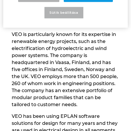
industrial sectors. The company specialises in
Denmark
the design, production and commissioning
Sütik beállítása
of electrical systems and automation
Finland
solutions.
VEO is particularly known for its expertise in
France
renewable energy projects, such as the
electrification of hydroelectric and wind
Germany
power systems. The company is
headquartered in Vaasa, Finland, and has
Greece
five offices in Finland, Sweden, Norway and
the UK. VEO employs more than 500 people,
Hungary
260 of whom work in engineering positions.
The company has an extensive portfolio of
India
modular product families that can be
tailored to customer needs.
Indonesia
VEO has been using EPLAN software
solutions for design for many years and they
Ireland
are used in electrical design in all segments.