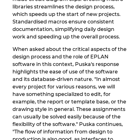
Slovakia
libraries streamlines the design process,
which speeds up the start of new projects.
Slovenia
Standardised macros ensure consistent
documentation, simplifying daily design
South Africa
work and speeding up the overall process.
South Korea
When asked about the critical aspects of the
design process and the role of EPLAN
software in this context, Puska's response
Spain
highlights the ease of use of the software
and its database-driven nature. "In almost
Sweden
every project for various reasons, we will
have something specialized to edit, for
Switzerland
example, the report or template base, or the
drawing style in general. These assignments
Thailand
can usually be solved easily because of the
flexibility of the software." Puska continues,
Turkey
"The flow of information from design to
production is also good, as interfaces to