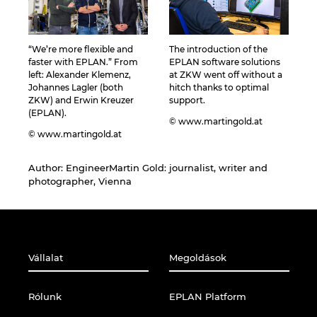
“We’re more flexible and
The introduction of the
faster with EPLAN.” From
EPLAN software solutions
left: Alexander Klemenz,
at ZKW went off without a
Johannes Lagler (both
hitch thanks to optimal
ZKW) and Erwin Kreuzer
support.
(EPLAN).
© www.martingold.at
© www.martingold.at
Author: Engineer
Martin Gold: journalist, writer and
photographer, Vienna
Vállalat
Megoldások
Rólunk
EPLAN Platform