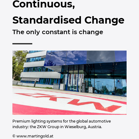
Continuous,
Brunei
Épülettechnológia
Konfiguráció
PDM / PLM Integráció
EPLAN Experience
Blog
Standardised Change
Bulgaria
Felhasználói beszámolók
EPLAN Data Portal
Telephelyek
The only constant is change
Canada
EPLAN Education Oktatótermi verzió
Kapcsolat
Chile
EPLAN Education hallgatóknak
Trust Center
China
EPLAN Együttműködési alkalmazások
China Taiwan
Colombia
Croatia
Premium lighting systems for the global automotive
industry: the ZKW Group in Wieselburg, Austria.
Czech Republic
© www.martingold.at