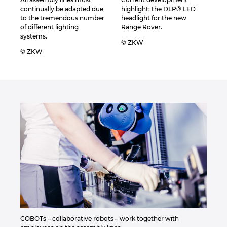
Slovakia
continually be adapted due
highlight: the DLP® LED
to the tremendous number
headlight for the new
Slovenia
of different lighting
Range Rover.
systems.
© ZKW
© ZKW
South Africa
South Korea
Spain
Sweden
Switzerland
Thailand
Turkey
COBOTs – collaborative robots – work together with