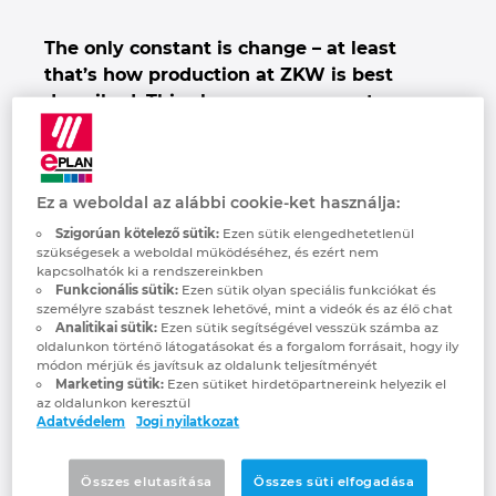
Denmark
The only constant is change – at least
that’s how production at ZKW is best
Finland
described. This change poses great
challenges for the company’s engineering
France
department because the modular
assembly lines must continually be
Germany
Ez a weboldal az alábbi cookie-ket használja:
adapted to produce new products time and
again in an ongoing process. To achieve
Szigorúan kötelező sütik:
Ezen sütik elengedhetetlenül
Greece
szükségesek a weboldal működéséhez, és ezért nem
this high degree of flexibility in
kapcsolhatók ki a rendszereinkben
engineering, ZKW has recently started
Funkcionális sütik:
Ezen sütik olyan speciális funkciókat és
Hungary
személyre szabást tesznek lehetővé, mint a videók és az élő chat
relying on EPLAN.
Analitikai sütik:
Ezen sütik segítségével vesszük számba az
oldalunkon történő látogatásokat és a forgalom forrásait, hogy ily
The ZKW Group, headquartered in
India
módon mérjük és javítsuk az oldalunk teljesítményét
Wieselburg, Austria, develops and produces
Marketing sütik:
Ezen sütiket hirdetőpartnereink helyezik el
az oldalunkon keresztül
premium lighting systems (including the
Indonesia
Adatvédelem
Jogi nyilatkozat
electronics) for the global automobile
industry. ZKW relies on a network of
Ireland
Összes elutasítása
Összes süti elfogadása
production facilities spread around the world