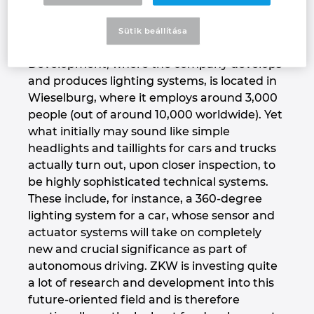
and thus perfectly fulfils its customers’ high
Israel
demands for quality and reliable delivery. Its
Sütik beállítása
Centre of Excellence for Research and
Italy
Development, where the company develops
and produces lighting systems, is located in
Japan
Wieselburg, where it employs around 3,000
people (out of around 10,000 worldwide). Yet
Lithuania
what initially may sound like simple
headlights and taillights for cars and trucks
actually turn out, upon closer inspection, to
Luxembourg
be highly sophisticated technical systems.
These include, for instance, a 360-degree
Malaysia
lighting system for a car, whose sensor and
actuator systems will take on completely
Mexico
new and crucial significance as part of
autonomous driving. ZKW is investing quite
Netherlands
a lot of research and development into this
future-oriented field and is therefore
New Zealand