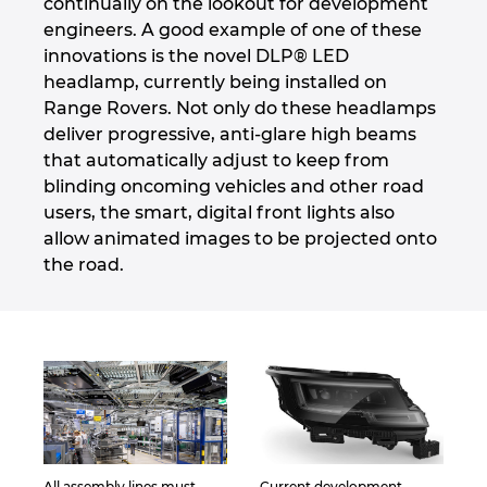
continually on the lookout for development
engineers. A good example of one of these
Norway
innovations is the novel DLP® LED
headlamp, currently being installed on
Peru
Range Rovers. Not only do these headlamps
deliver progressive, anti-glare high beams
Philippines
that automatically adjust to keep from
blinding oncoming vehicles and other road
users, the smart, digital front lights also
Poland
allow animated images to be projected onto
the road.
Portugal
Romania
Serbia
Singapore
All assembly lines must
Current development