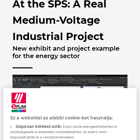
At the SPS: A Real
Brunei
Épülettechnológia
Konfiguráció
PDM / PLM Integráció
EPLAN Experience
Blog
Medium-Voltage
Bulgaria
Felhasználói beszámolók
EPLAN Data Portal
Telephelyek
Industrial Project
Canada
EPLAN Education Oktatótermi verzió
Kapcsolat
New exhibit and project example
Chile
for the energy sector
EPLAN Education hallgatóknak
Trust Center
China
EPLAN Együttműködési alkalmazások
China Taiwan
Colombia
Croatia
Ez a weboldal az alábbi cookie-ket használja:
Szigorúan kötelező sütik:
Ezen sütik elengedhetetlenül
Czech Republic
szükségesek a weboldal működéséhez, és ezért nem
kapcsolhatók ki a rendszereinkben