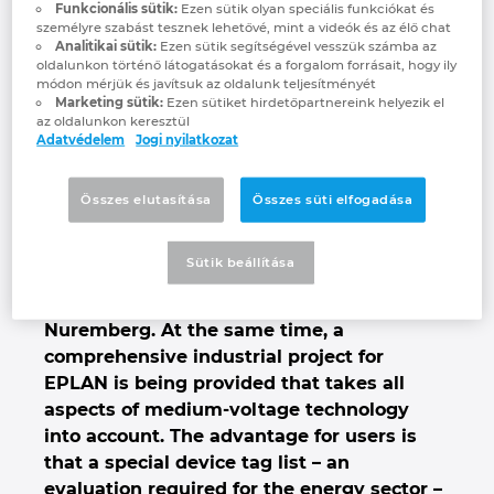
Funkcionális sütik:
Ezen sütik olyan speciális funkciókat és
A 3D view of the entire secondary substation in EPLAN Pro
Denmark
személyre szabást tesznek lehetővé, mint a videók és az élő chat
Panel, which is being provided as an industrial project at the
Analitikai sütik:
Ezen sütik segítségével vesszük számba az
SPS trade fair.
oldalunkon történő látogatásokat és a forgalom forrásait, hogy ily
Finland
módon mérjük és javítsuk az oldalunk teljesítményét
Marketing sütik:
Ezen sütiket hirdetőpartnereink helyezik el
The power sector has distinct needs and
az oldalunkon keresztül
France
Adatvédelem
Jogi nyilatkozat
requirements as compared to the
automation industry. Different standards
Germany
and different ways of working can pose
Összes elutasítása
Összes süti elfogadása
challenges for planners and designers.
Greece
EPLAN and Rittal are therefore presenting
Sütik beállítása
a new exhibit of a secondary substation at
the most important fall trade fair in
Hungary
Nuremberg. At the same time, a
comprehensive industrial project for
India
EPLAN is being provided that takes all
aspects of medium-voltage technology
Indonesia
into account. The advantage for users is
that a special device tag list – an
Ireland
evaluation required for the energy sector –