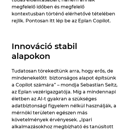
megfelelő időben és megfelelő
Norway
kontextusban történő elérhetővé tételében
rejlik. Pontosan itt lép be az Eplan Copilot.
Peru
Philippines
Innováció stabil
alapokon
Poland
Tudatosan törekedtünk arra, hogy erős, de
Portugal
mindenekelőtt biztonságos alapot építsünk
a Copilot számára” – mondja Sebastian Seitz,
Romania
az Eplan vezérigazgatója. Míg a mindennapi
életben az AI‑t gyakran a szükséges
Serbia
adatbiztonsági figyelem nélkül használják, a
mérnöki területen egészen más
Singapore
követelmények érvényesek. „Ipari
alkalmazásokhoz megbízható és tanúsított