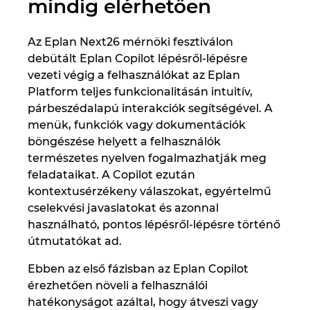
mindig elérhetően
Ukraine
Az Eplan Next26 mérnöki fesztiválon
United Arab Emirates
debütált Eplan Copilot lépésről-lépésre
vezeti végig a felhasználókat az Eplan
United Kingdom
Platform teljes funkcionalitásán intuitív,
párbeszédalapú interakciók segítségével. A
United States
menük, funkciók vagy dokumentációk
böngészése helyett a felhasználók
természetes nyelven fogalmazhatják meg
feladataikat. A Copilot ezután
kontextusérzékeny válaszokat, egyértelmű
cselekvési javaslatokat és azonnal
használható, pontos lépésről‑lépésre történő
útmutatókat ad.
Ebben az első fázisban az Eplan Copilot
érezhetően növeli a felhasználói
hatékonyságot azáltal, hogy átveszi vagy