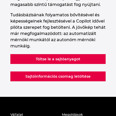
magasabb szintű támogatást fog nyújtani.
Tudásbázisának folyamatos bővítésével és
képességeinek fejlesztésével a Copilot idővel
pilóta szerepet fog betölteni. A jövőkép tehát
már megfogalmazódott: az automatizált
mérnöki munkától az autonóm mérnöki
munkáig.
Töltse le a sajtóanyagot
Sajtóinformációs csomag letöltése
Vállalat
Megoldások