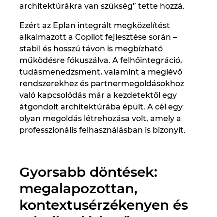
Slovakia
architektúrákra van szükség” tette hozzá.
Ezért az Eplan integrált megközelítést
Slovenia
alkalmazott a Copilot fejlesztése során –
stabil és hosszú távon is megbízható
South Africa
működésre fókuszálva. A felhőintegráció,
tudásmenedzsment, valamint a meglévő
South Korea
rendszerekhez és partnermegoldásokhoz
való kapcsolódás már a kezdetektől egy
Spain
átgondolt architektúrába épült. A cél egy
olyan megoldás létrehozása volt, amely a
Sweden
professzionális felhasználásban is bizonyít.
Switzerland
Gyorsabb döntések:
Thailand
megalapozottan,
Turkey
kontextusérzékenyen és