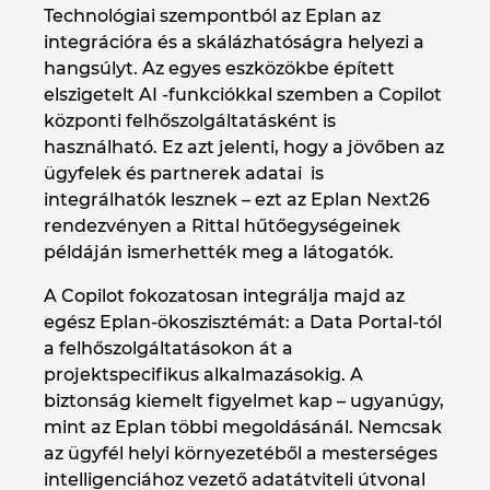
Technológiai szempontból az Eplan az
integrációra és a skálázhatóságra helyezi a
hangsúlyt. Az egyes eszközökbe épített
elszigetelt AI ‑funkciókkal szemben a Copilot
központi felhőszolgáltatásként is
használható. Ez azt jelenti, hogy a jövőben az
ügyfelek és partnerek adatai is
integrálhatók lesznek – ezt az Eplan Next26
rendezvényen a Rittal hűtőegységeinek
példáján ismerhették meg a látogatók.
A Copilot fokozatosan integrálja majd az
egész Eplan‑ökoszisztémát: a Data Portal-tól
a felhőszolgáltatásokon át a
projektspecifikus alkalmazásokig. A
biztonság kiemelt figyelmet kap – ugyanúgy,
mint az Eplan többi megoldásánál. Nemcsak
az ügyfél helyi környezetéből a mesterséges
intelligenciához vezető adatátviteli útvonal