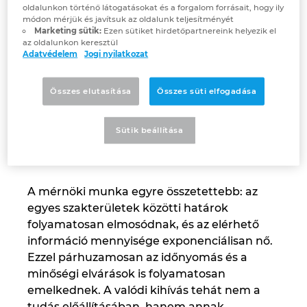
oldalunkon történő látogatásokat és a forgalom forrásait, hogy ily
módon mérjük és javítsuk az oldalunk teljesítményét
Israel
Marketing sütik:
Ezen sütiket hirdetőpartnereink helyezik el
az oldalunkon keresztül
Adatvédelem
Jogi nyilatkozat
Italy
Japan
Összes elutasítása
Összes süti elfogadása
Lithuania
Sütik beállítása
“We were very deliberate about building a strong but, above
all, secure foundation for our Copilot,” says EPLAN CEO
Sebastian Seitz.
Luxembourg
A mérnöki munka egyre összetettebb: az
Malaysia
egyes szakterületek közötti határok
folyamatosan elmosódnak, és az elérhető
Mexico
információ mennyisége exponenciálisan nő.
Ezzel párhuzamosan az időnyomás és a
Netherlands
minőségi elvárások is folyamatosan
emelkednek. A valódi kihívás tehát nem a
New Zealand
tudás előállításában, hanem annak