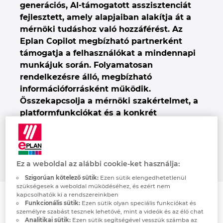
generációs, AI‑támogatott asszisztenciát
Denmark
fejlesztett, amely alapjaiban alakítja át a
mérnöki tudáshoz való hozzáférést. Az
Finland
Eplan Copilot megbízható partnerként
támogatja a felhasználókat a mindennapi
France
munkájuk során. Folyamatosan
rendelkezésre álló, megbízható
Germany
információforrásként működik.
Összekapcsolja a mérnöki szakértelmet, a
Greece
platformfunkciókat és a konkrét
feladatokat egy intelligens párbeszédben –
ezzel növelve a hatékonyságot, az
Hungary
összhangot és a felhasználók
döntéshozatali képességeit.
India
Ez a weboldal az alábbi cookie-ket használja:
Szigorúan kötelező sütik:
Ezen sütik elengedhetetlenül
szükségesek a weboldal működéséhez, és ezért nem
Indonesia
kapcsolhatók ki a rendszereinkben
Funkcionális sütik:
Ezen sütik olyan speciális funkciókat és
személyre szabást tesznek lehetővé, mint a videók és az élő chat
Ireland
Analitikai sütik:
Ezen sütik segítségével vesszük számba az