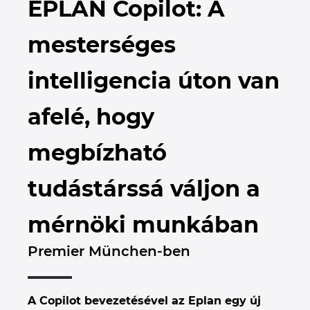
EPLAN Copilot: A
Brunei
Épülettechnológia
Konfiguráció
PDM / PLM Integráció
EPLAN Experience
Blog
mesterséges
Bulgaria
Felhasználói beszámolók
EPLAN Data Portal
Telephelyek
intelligencia úton van
Canada
EPLAN Education Oktatótermi verzió
Kapcsolat
afelé, hogy
Chile
EPLAN Education hallgatóknak
Trust Center
megbízható
China
EPLAN Együttműködési alkalmazások
tudástárssá váljon a
China Taiwan
mérnöki munkában
Colombia
Premier München-ben
Croatia
Czech Republic
A Copilot bevezetésével az Eplan egy új