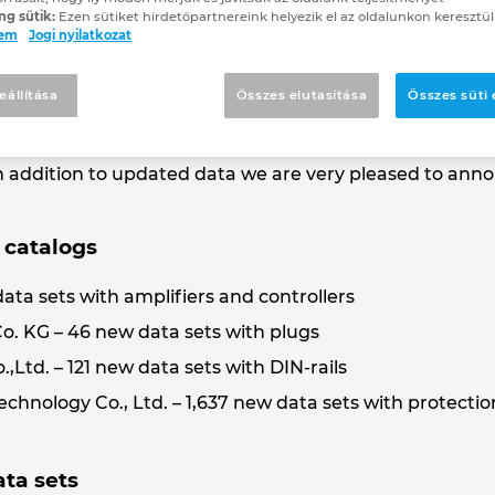
ta Portal Update 3 D
ng sütik:
Ezen sütiket hirdetőpartnereink helyezik el az oldalunkon keresztül
lem
Jogi nyilatkozat
ers – more than 1,150,000 data sets
eállítása
Összes elutasítása
Összes süti
n addition to updated data we are very pleased to ann
catalogs
data sets with amplifiers and controllers
 KG – 46 new data sets with plugs
.,Ltd. – 121 new data sets with DIN-rails
chnology Co., Ltd. – 1,637 new data sets with protectio
ta sets