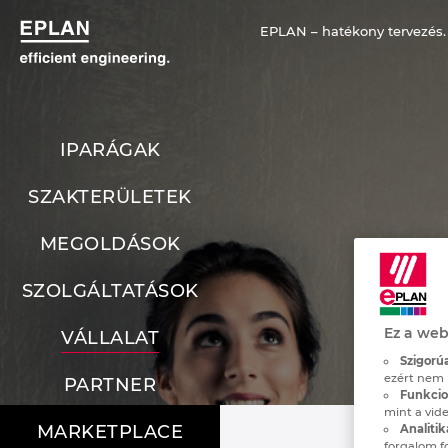
EPLAN – hatékony tervezés.
IPARÁGAK
SZAKTERÜLETEK
MEGOLDÁSOK
SZOLGÁLTATÁSOK
Ez a web
VÁLLALAT
Szigorúa
ezért nem 
PARTNER
Funkcion
mint a vide
MARKETPLACE
Analitik
forgalom f