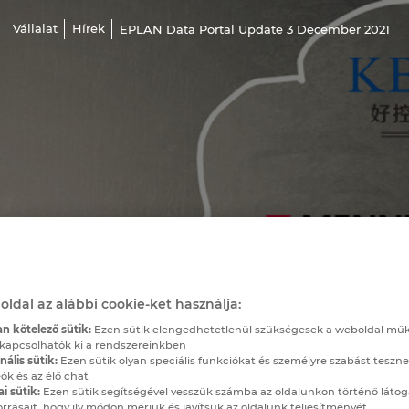
Vállalat
Hírek
EPLAN Data Portal Update 3 December 2021
oldal az alábbi cookie-ket használja:
n kötelező sütik:
Ezen sütik elengedhetetlenül szükségesek a weboldal mű
kapcsolhatók ki a rendszereinkben
ális sütik:
Ezen sütik olyan speciális funkciókat és személyre szabást teszne
ók és az élő chat
ai sütik:
Ezen sütik segítségével vesszük számba az oldalunkon történő látog
orrásait, hogy ily módon mérjük és javítsuk az oldalunk teljesítményét