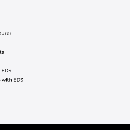
turer
ts
h EDS
s with EDS