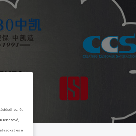
ködéséhez, és
k lehetővé,
atásokat és a