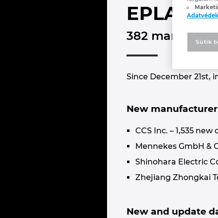
EPLAN Da
Marketi
Adatvéde
382 manufactur
Sütik b
Since December 21st, i
New manufacturer 
CCS Inc. – 1,535 new 
Mennekes GmbH & Co.
Shinohara Electric Co
Zhejiang Zhongkai Te
New and update da