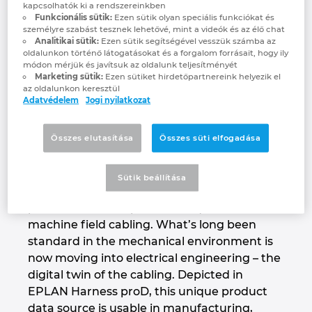
kapcsolhatók ki a rendszereinkben
cabling. The digital twin can be used as a
Denmark
Funkcionális sütik:
Ezen sütik olyan speciális funkciókat és
3D module in the mechanical construction
személyre szabást tesznek lehetővé, mint a videók és az élő chat
Analitikai sütik:
Ezen sütik segítségével vesszük számba az
or be transferred into the electrotechnical
Finland
oldalunkon történő látogatásokat és a forgalom forrásait, hogy ily
project with the added cabling information.
módon mérjük és javítsuk az oldalunk teljesítményét
Marketing sütik:
Ezen sütiket hirdetőpartnereink helyezik el
France
az oldalunkon keresztül
Monheim, Germany, 29 March 2023 – Finding
Adatvédelem
Jogi nyilatkozat
the right cables, planning, designing and
Germany
plotting their routing for assembly? Until
Összes elutasítása
Összes süti elfogadása
now, this has been a very laborious process
Greece
for electrical design engineers in machine
building. Solutions provider EPLAN has now
Sütik beállítása
expanded its 3D software EPLAN Harness
Hungary
proD to cover the practical requirements for
machine field cabling. What’s long been
India
standard in the mechanical environment is
now moving into electrical engineering – the
Indonesia
digital twin of the cabling. Depicted in
EPLAN Harness proD, this unique product
Ireland
data source is usable in manufacturing,