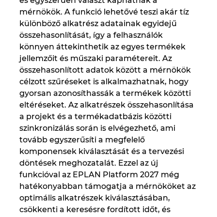
és egyszerűen választ kaphatnak a
mérnökök. A funkció lehetővé teszi akár tíz
különböző alkatrész adatainak egyidejű
összehasonlítását, így a felhasználók
könnyen áttekinthetik az egyes termékek
jellemzőit és műszaki paramétereit. Az
összehasonlított adatok között a mérnökök
célzott szűréseket is alkalmazhatnak, hogy
gyorsan azonosíthassák a termékek közötti
eltéréseket. Az alkatrészek összehasonlítása
a projekt és a termékadatbázis közötti
szinkronizálás során is elvégezhető, ami
tovább egyszerűsíti a megfelelő
komponensek kiválasztását és a tervezési
döntések meghozatalát. Ezzel az új
funkcióval az EPLAN Platform 2027 még
hatékonyabban támogatja a mérnököket az
optimális alkatrészek kiválasztásában,
csökkenti a keresésre fordított időt, és