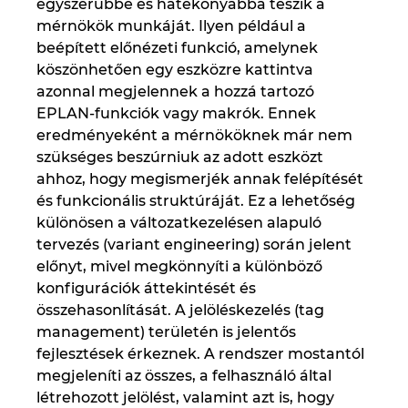
egyszerűbbé és hatékonyabbá teszik a
mérnökök munkáját. Ilyen például a
beépített előnézeti funkció, amelynek
köszönhetően egy eszközre kattintva
azonnal megjelennek a hozzá tartozó
EPLAN-funkciók vagy makrók. Ennek
eredményeként a mérnököknek már nem
szükséges beszúrniuk az adott eszközt
ahhoz, hogy megismerjék annak felépítését
és funkcionális struktúráját. Ez a lehetőség
különösen a változatkezelésen alapuló
tervezés (variant engineering) során jelent
előnyt, mivel megkönnyíti a különböző
konfigurációk áttekintését és
összehasonlítását. A jelöléskezelés (tag
management) területén is jelentős
fejlesztések érkeznek. A rendszer mostantól
megjeleníti az összes, a felhasználó által
létrehozott jelölést, valamint azt is, hogy