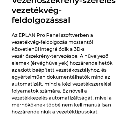
Vezérlőszekrény-szerelés
Ukraine
vezetékvég-
feldolgozással
United Arab Emirates
United Kingdom
Az EPLAN Pro Panel szoftverben a
vezetékvég-feldolgozás mostantól
United States
közvetlenül integrálódik a 3D-s
vezérlőszekrény-tervezésbe. A hüvelyező
elemek (érvéghüvelyek) hozzárendelhetők
az adott beépített vezetékosztályhoz, és
egyértelműen dokumentálhatók mind az
automatizált, mind a kézi vezetékszerelési
folyamatok számára. Ez növeli a
vezetékkezelés automatizáltságát, mivel a
mérnököknek többé nem kell manuálisan
hozzárendelniük a vezetéktípusokat.