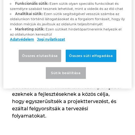
Comparing parts is made easy on the EPLAN Platform 2027.
Funkcionális sütik:
Ezen sütik olyan speciális funkciókat és
The data of up to ten components can be compared and the
személyre szabást tesznek lehetővé, mint a videók és az élő chat
Israel
engineer can specifically filter for the differences. The
Analitikai sütik:
Ezen sütik segítségével vesszük számba az
comparison can also take place while the project is being
oldalunkon történő látogatásokat és a forgalom forrásait, hogy ily
synchronised with the product database.
módon mérjük és javítsuk az oldalunk teljesítményét
Italy
Marketing sütik:
Ezen sütiket hirdetőpartnereink helyezik el
az oldalunkon keresztül
Adatvédelem
Jogi nyilatkozat
Preview@Next26
Japan
Lithuania
Összes elutasítása
Összes süti elfogadása
Az EPLAN Platform 2027 mindhárom
szoftvercsomagja – az EPLAN Preplanning,
Luxembourg
az EPLAN Electric P8 és az EPLAN Pro Panel
Sütik beállítása
– új funkciókkal bővül a szeptemberi
Malaysia
bevezetéskor. A felhasználók szempontjából
ezeknek a fejlesztéseknek a közös célja,
hogy egyszerűsítsék a projekttervezést, és
Mexico
ezáltal felgyorsítsák a tervezési
folyamatokat.
Netherlands
New Zealand