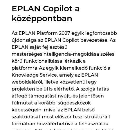
EPLAN Copilot a
Norway
középpontban
Peru
Az EPLAN Platform 2027 egyik legfontosabb
újdonsága az EPLAN Copilot bevezetése. Az
Philippines
EPLAN saját fejlesztésű
mesterségesintelligencia-megoldása széles
Poland
körű funkcionalitással érkezik a
platformra.Az egyik kiemelkedő funkció a
Portugal
Knowledge Service, amely az EPLAN
weboldaláról, illetve közvetlenül egy
Romania
projekten belül is elérhető. A szolgáltatás
átfogó támogatást nyújt, és jelentősen
Serbia
túlmutat a korábbi súgóeszközök
képességein, mivel az EPLAN belső
Singapore
szaktudását most először teszi strukturált
formában hozzáférhetővé a felhasználók