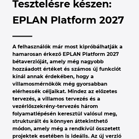
Tesztelésre készen:
Brunei
Épülettechnológia
Konfiguráció
PDM / PLM Integráció
EPLAN Experience
Blog
EPLAN Platform 2027
Bulgaria
Felhasználói beszámolók
EPLAN Data Portal
Telephelyek
Canada
EPLAN Education Oktatótermi verzió
Kapcsolat
A felhasználók már most kipróbálhatják a
Chile
hamarosan érkező EPLAN Platform 2027
EPLAN Education hallgatóknak
Trust Center
bétaverzióját, amely még nagyobb
China
hozzáadott értéket és számos új funkciót
EPLAN Együttműködési alkalmazások
kínál annak érdekében, hogy a
China Taiwan
villamosmérnökök még gyorsabban
elérhessék céljaikat. Mindez az előzetes
Colombia
tervezés, a villamos tervezés és a
vezérlőszekrény-tervezés három
folyamatlépésén keresztül valósul meg,
Croatia
strukturált és könnyen áttekinthető
módon, amely még a rendkívül összetett
Czech Republic
projektek esetében is ideális. Az új verzió