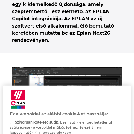
egyik kiemelkedő újdonsága, amely
Denmark
szeptembertől lesz elérhető, az EPLAN
Copilot integrációja. Az EPLAN az új
Finland
szoftvert első alkalommal, élő bemutató
keretében mutatta be az Eplan Next26
France
rendezvényen.
Germany
Greece
Hungary
India
Indonesia
Ez a weboldal az alábbi cookie-ket használja:
Szigorúan kötelező sütik:
Ezen sütik elengedhetetlenül
szükségesek a weboldal működéséhez, és ezért nem
Ireland
kapcsolhatók ki a rendszereinkben