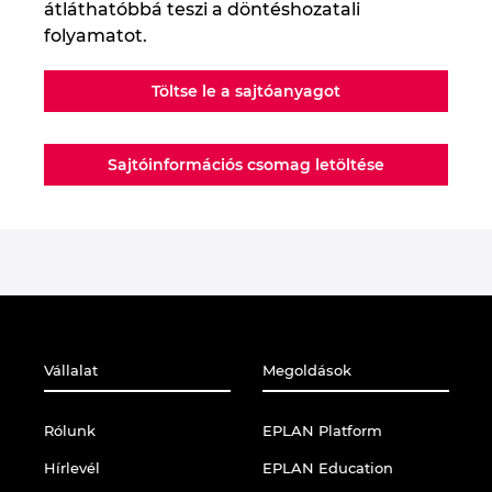
átláthatóbbá teszi a döntéshozatali
folyamatot.
Töltse le a sajtóanyagot
Sajtóinformációs csomag letöltése
Vállalat
Megoldások
Rólunk
EPLAN Platform
Hírlevél
EPLAN Education