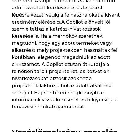
számára. A Copilot részletes válaszokat tud
Slovakia
adni összetett kérdésekre, és lépésről
lépésre vezeti végig a felhasználókat a kívánt
Slovenia
eredmény eléréséig.A Copilot előnyeit jól
szemlélteti az alkatrész-hivatkozások
South Africa
keresése is. Ha a mérnökök szeretnék
megtudni, hogy egy adott terméket vagy
South Korea
alkatrészt mely projektekben használtak fel
korábban, elegendő megadniuk az adott
Spain
cikkszámot. A Copilot ezután átkutatja a
felhőben tárolt projekteket, és közvetlen
Sweden
hivatkozásokat biztosít azokhoz a
projektoldalakhoz, ahol az adott alkatrész
Switzerland
szerepel. Ez jelentősen megkönnyíti az
információk visszakeresését és felgyorsítja a
Thailand
tervezési munkafolyamatokat.
Turkey