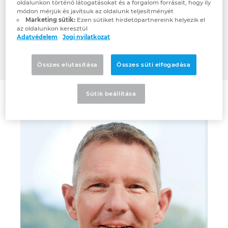
oldalunkon történő látogatásokat és a forgalom forrásait, hogy ily
countries. In practice-oriented
Denmark
módon mérjük és javítsuk az oldalunk teljesítményét
Marketing sütik:
Ezen sütiket hirdetőpartnereink helyezik el
presentations, companies will be showing
az oldalunkon keresztül
the next steps they’re taking on the
Finland
Adatvédelem
Jogi nyilatkozat
pathway to automated engineering. Their
motto: Think big!
France
Összes elutasítása
Összes süti elfogadása
Germany
Sütik beállítása
Greece
Hungary
India
Indonesia
Ireland