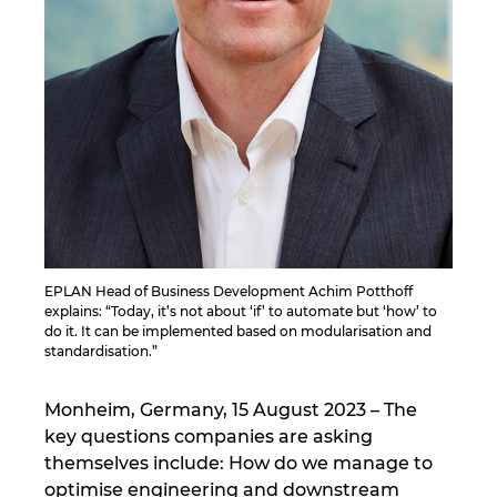
Israel
Italy
Japan
Lithuania
Luxembourg
EPLAN Head of Business Development Achim Potthoff
explains: “Today, it’s not about ‘if’ to automate but ‘how’ to
Malaysia
do it. It can be implemented based on modularisation and
standardisation.”
Mexico
Monheim, Germany, 15 August 2023 – The
Netherlands
key questions companies are asking
themselves include: How do we manage to
New Zealand
optimise engineering and downstream