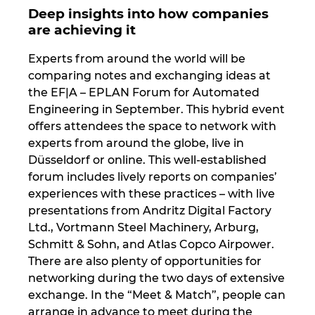
Slovakia
Deep insights into how companies
are achieving it
Slovenia
Experts from around the world will be
South Africa
comparing notes and exchanging ideas at
the EF|A – EPLAN Forum for Automated
Engineering in September. This hybrid event
South Korea
offers attendees the space to network with
experts from around the globe, live in
Spain
Düsseldorf or online. This well-established
forum includes lively reports on companies’
Sweden
experiences with these practices – with live
presentations from Andritz Digital Factory
Switzerland
Ltd., Vortmann Steel Machinery, Arburg,
Schmitt & Sohn, and Atlas Copco Airpower.
Thailand
There are also plenty of opportunities for
networking during the two days of extensive
Turkey
exchange. In the “Meet & Match”, people can
arrange in advance to meet during the