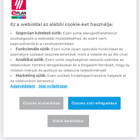
Automation Systems will be providing
Denmark
answers at SPS 2025 under the motto
“Automation – Do it”.
Finland
Ez a weboldal az alábbi cookie-ket használja:
How? Consistently digitalised processes
Szigorúan kötelező sütik:
Ezen sütik elengedhetetlenül
and intelligent interplay of software,
France
szükségesek a weboldal működéséhez, és ezért nem
hardware, and automation. Electrical
kapcsolhatók ki a rendszereinkben
Funkcionális sütik:
Ezen sütik olyan speciális funkciókat és
engineers can learn specifically what this
Germany
személyre szabást tesznek lehetővé, mint a videók és az élő chat
looks like in practice by visiting the
Analitikai sütik:
Ezen sütik segítségével vesszük számba az
oldalunkon történő látogatásokat és a forgalom forrásait, hogy ily
companies’ booth. Highlights include AI
Greece
módon mérjük és javítsuk az oldalunk teljesítményét
use cases, such as the EPLAN Copilot and
Marketing sütik:
Ezen sütiket hirdetőpartnereink helyezik el
Automated 3D Design, new approaches
az oldalunkon keresztül
Hungary
Adatvédelem
Jogi nyilatkozat
using the Asset Administration Shell for
Product Change Notification (PCN) and the
India
EPLAN Platform 2026. Automation and
Összes elutasítása
Összes süti elfogadása
hardware innovations include the new
Indonesia
Rittal Automation Systems Wire Handling
Sütik beállítása
System and further Rittal Blue e+ chiller
developments.
Ireland