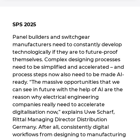
Israel
SPS 2025
Italy
Panel builders and switchgear
Japan
manufacturers need to constantly develop
technologically if they are to future-proof
Lithuania
themselves. Complex designing processes
need to be simplified and accelerated – and
Luxembourg
process steps now also need to be made AI-
ready. “The massive opportunities that we
can see in future with the help of AI are the
Malaysia
reason why electrical engineering
companies really need to accelerate
Mexico
digitalisation now,” explains Uwe Scharf,
Rittal Managing Director Distribution
Netherlands
Germany. After all, consistently digital
workflows from designing to manufacturing
New Zealand