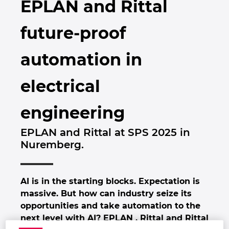
EPLAN and Rittal
Brunei
Épülettechnológia
Konfiguráció
PDM / PLM Integráció
EPLAN Experience
Blog
future-proof
Bulgaria
Felhasználói beszámolók
EPLAN Data Portal
Telephelyek
automation in
Canada
EPLAN Education Oktatótermi verzió
Kapcsolat
electrical
Chile
EPLAN Education hallgatóknak
Trust Center
engineering
China
EPLAN Együttműködési alkalmazások
EPLAN and Rittal at SPS 2025 in
China Taiwan
Nuremberg.
Colombia
AI is in the starting blocks. Expectation is
Croatia
massive. But how can industry seize its
opportunities and take automation to the
Czech Republic
next level with AI? EPLAN , Rittal and Rittal