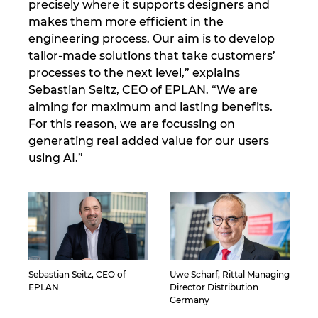
Slovakia
precisely where it supports designers and
makes them more efficient in the
Slovenia
engineering process. Our aim is to develop
tailor-made solutions that take customers’
processes to the next level,” explains
South Africa
Sebastian Seitz, CEO of EPLAN. “We are
aiming for maximum and lasting benefits.
South Korea
For this reason, we are focussing on
generating real added value for our users
Spain
using AI.”
Sweden
Switzerland
Thailand
Sebastian Seitz, CEO of
Uwe Scharf, Rittal Managing
EPLAN
Director Distribution
Turkey
Germany