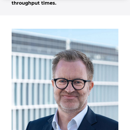
throughput times.
Israel
Italy
Japan
Lithuania
Luxembourg
Malaysia
Mexico
Netherlands
New Zealand