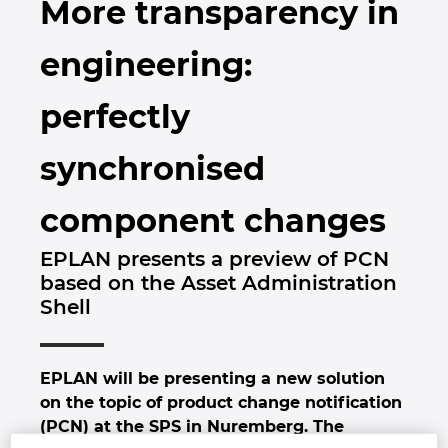
More transparency in
Brunei
Épülettechnológia
Konfiguráció
PDM / PLM Integráció
EPLAN Experience
Blog
engineering:
Bulgaria
Felhasználói beszámolók
EPLAN Data Portal
Telephelyek
perfectly
Canada
EPLAN Education Oktatótermi verzió
Kapcsolat
synchronised
Chile
EPLAN Education hallgatóknak
Trust Center
component changes
China
EPLAN Együttműködési alkalmazások
EPLAN presents a preview of PCN
China Taiwan
based on the Asset Administration
Shell
Colombia
Croatia
EPLAN will be presenting a new solution
on the topic of product change notification
Czech Republic
(PCN) at the SPS in Nuremberg. The