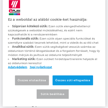
solutions provider will be previewing a
Denmark
demonstrator based on the Asset
Administration Shell, which is sure to
Finland
cause users and component manufacturers
Ez a weboldal az alábbi cookie-ket használja:
to take notice. If a manufacturer changes a
Szigorúan kötelező sütik:
Ezen sütik elengedhetetlenül
component, the information flows directly
France
szükségesek a weboldal működéséhez, és ezért nem
kapcsolhatók ki a rendszereinkben
into the EPLAN Data Portal. This new
Funkcionális sütik:
Ezen sütik olyan speciális funkciókat és
development takes change management
Germany
személyre szabást tesznek lehetővé, mint a videók és az élő chat
to the next level for users by informing
Analitikai sütik:
Ezen sütik segítségével vesszük számba az
oldalunkon történő látogatásokat és a forgalom forrásait, hogy ily
them of important changes early on – for
Greece
módon mérjük és javítsuk az oldalunk teljesítményét
instance if products have been
Marketing sütik:
Ezen sütiket hirdetőpartnereink helyezik el
az oldalunkon keresztül
discontinued, if there are corrections of
Hungary
Adatvédelem
Jogi nyilatkozat
errors in technical documentation, or if
certificates are expiring. Furthermore, it
India
Összes elutasítása
Összes süti elfogadása
improves collaboration in the ecosystem –
from component manufacturers to users.
Indonesia
The result is a fast, targeted response to
Sütik beállítása
changes, more transparency in
Ireland
engineering processes and shorter