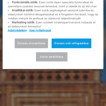
Brunei
Funkcionális sütik:
Ezen sütik olyan speciális funkciókat és
személyre szabást tesznek lehetővé, mint a videók és az élő chat
Épülettechnológia
Konfiguráció
PDM / PLM Integráció
EPLAN Experience
Blog
Analitikai sütik:
Ezen sütik segítségével vesszük számba az
Bulgaria
oldalunkon történő látogatásokat és a forgalom forrásait, hogy ily
módon mérjük és javítsuk az oldalunk teljesítményét
Felhasználói beszámolók
EPLAN Data Portal
Telephelyek
Marketing sütik:
Ezen sütiket hirdetőpartnereink helyezik el
Canada
az oldalunkon keresztül
Adatvédelem
Jogi nyilatkozat
EPLAN Education Oktatótermi verzió
Kapcsolat
Chile
Összes elutasítása
Összes süti elfogadása
EPLAN Education hallgatóknak
Trust Center
China
EPLAN Együttműködési alkalmazások
Sütik beállítása
China Taiwan
Colombia
Croatia
Czech Republic