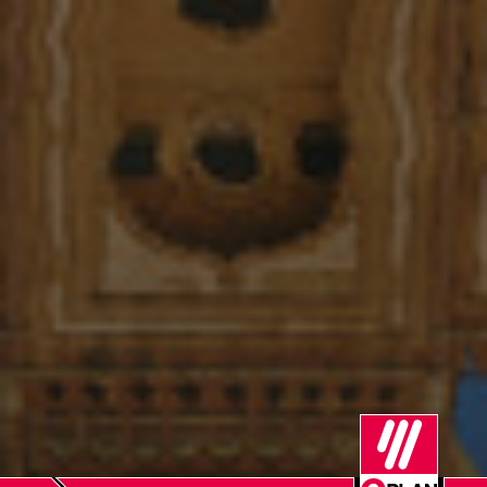
Norway
Peru
Philippines
Poland
Portugal
Romania
Serbia
Singapore