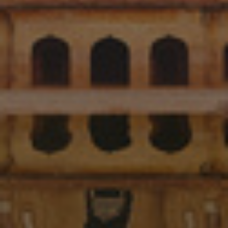
Israel
Italy
Japan
Lithuania
Luxembourg
Malaysia
Mexico
Netherlands
New Zealand