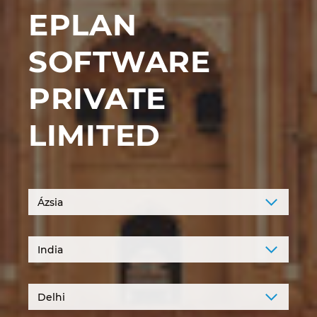
EPLAN
Denmark
SOFTWARE
Finland
PRIVATE
France
Germany
LIMITED
Greece
Hungary
India
Indonesia
Ireland