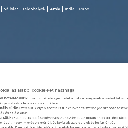
Vállalat
Telephelyek
Ázsia
India
Pune
oldal az alábbi cookie-ket használja:
n kötelező sütik:
Ezen sütik elengedhetetlenül szükségesek a weboldal mű
kapcsolhatók ki a rendszereinkben
ális sütik:
Ezen sütik olyan speciális funkciókat és személyre szabást teszne
ók és az élő chat
ai sütik:
Ezen sütik segítségével vesszük számba az oldalunkon történő látog
orrásait, hogy ily módon mérjük és javítsuk az oldalunk teljesítményét
ng sütik:
Ezen sütiket hirdetőpartnereink helyezik el az oldalunkon keresztül