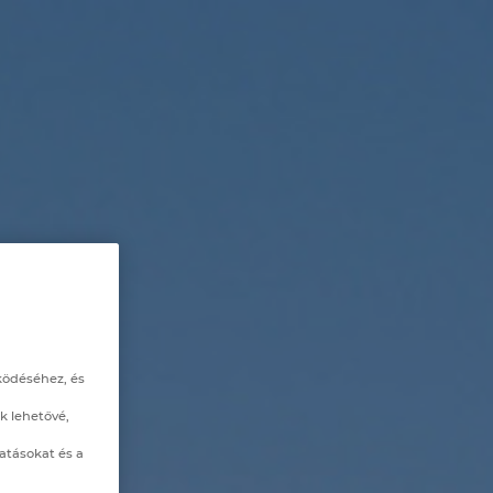
ködéséhez, és
k lehetővé,
atásokat és a