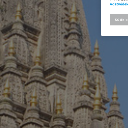
Adatvéde
Sütik b