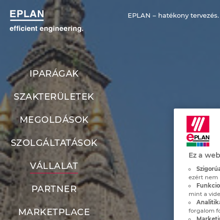
EPLAN – hatékony tervezés.
IPARÁGAK
SZAKTERÜLETEK
MEGOLDÁSOK
SZOLGÁLTATÁSOK
Ez a web
VÁLLALAT
Szigorúa
ezért nem 
Funkcion
PARTNER
mint a vide
Analitik
MARKETPLACE
forgalom f
Marketi