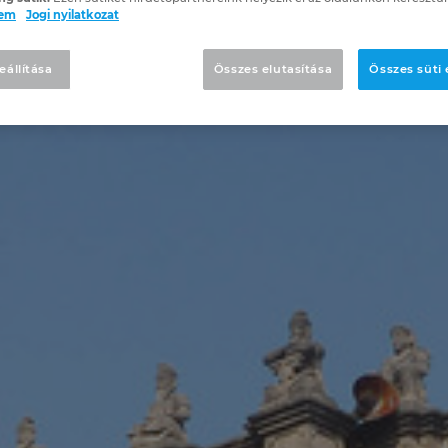
lem
Jogi nyilatkozat
eállítása
Összes elutasítása
Összes süti