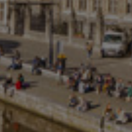
Israel
Italy
Japan
Lithuania
Luxembourg
Malaysia
Mexico
Netherlands
New Zealand