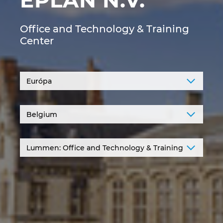
EPLAN N.V.
Denmark
Office and Technology & Training
Finland
Center
France
Germany
Greece
Hungary
India
Indonesia
Ireland