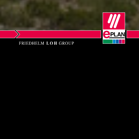
Slovakia
Slovenia
South Africa
South Korea
Spain
EPLAN Software s.r.o.
Sweden
Dr. Milady Horákové 44/119
CZ - 460 06 Liberec
Switzerland
Telefon: +420 485 161 097 (obchodní oddělení)
Thailand
Telefon: 800 444 422 – pomoc se
zprovozněním technické podpory –
Turkey
přihlášení do helpdesku zde
Email:
info@eplan.cz