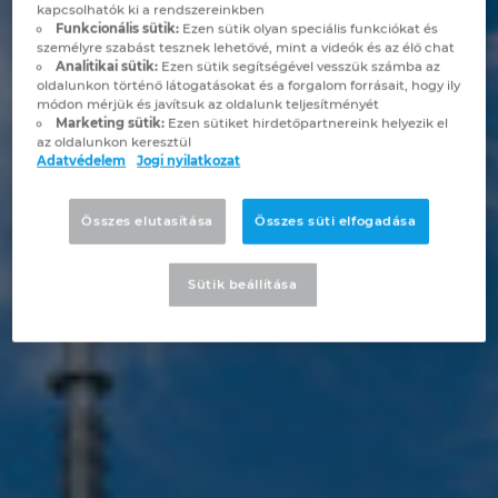
Brunei
kapcsolhatók ki a rendszereinkben
Funkcionális sütik:
Ezen sütik olyan speciális funkciókat és
Épülettechnológia
Konfiguráció
PDM / PLM Integráció
EPLAN Experience
Blog
személyre szabást tesznek lehetővé, mint a videók és az élő chat
Bulgaria
Analitikai sütik:
Ezen sütik segítségével vesszük számba az
oldalunkon történő látogatásokat és a forgalom forrásait, hogy ily
Felhasználói beszámolók
EPLAN Data Portal
Telephelyek
módon mérjük és javítsuk az oldalunk teljesítményét
Canada
Marketing sütik:
Ezen sütiket hirdetőpartnereink helyezik el
az oldalunkon keresztül
EPLAN Education Oktatótermi verzió
Kapcsolat
Adatvédelem
Jogi nyilatkozat
Chile
EPLAN Education hallgatóknak
Trust Center
Összes elutasítása
Összes süti elfogadása
China
EPLAN Együttműködési alkalmazások
Sütik beállítása
China Taiwan
Colombia
Croatia
Czech Republic