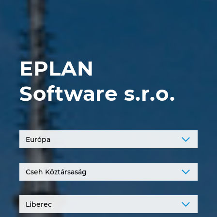
Denmark
Finland
France
EPLAN
Germany
Software s.r.o.
Greece
Hungary
India
Indonesia
Ireland