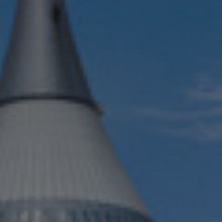
Israel
Italy
Japan
Lithuania
Luxembourg
Malaysia
Mexico
Netherlands
New Zealand