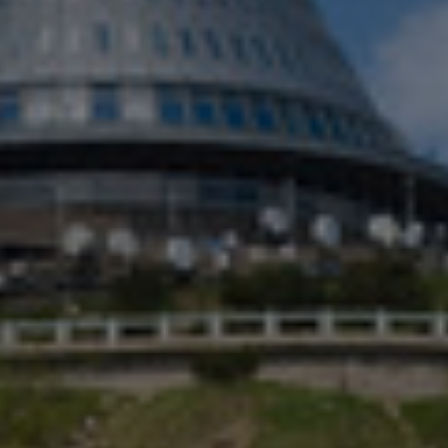
Norway
Peru
Philippines
Poland
Portugal
Romania
Serbia
Singapore