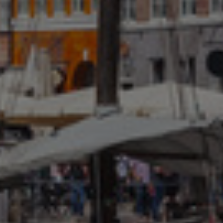
Israel
Italy
Japan
Lithuania
Luxembourg
Malaysia
Mexico
Netherlands
New Zealand