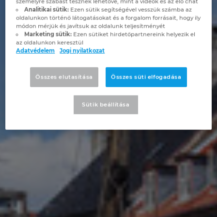
személyre szabást tesznek lehetővé, mint a videók és az élő chat
Brunei
Analitikai sütik:
Ezen sütik segítségével vesszük számba az
Épülettechnológia
Konfiguráció
PDM / PLM Integráció
EPLAN Experience
Blog
oldalunkon történő látogatásokat és a forgalom forrásait, hogy ily
módon mérjük és javítsuk az oldalunk teljesítményét
Bulgaria
Marketing sütik:
Ezen sütiket hirdetőpartnereink helyezik el
Felhasználói beszámolók
EPLAN Data Portal
Telephelyek
az oldalunkon keresztül
Adatvédelem
Jogi nyilatkozat
Canada
EPLAN Education Oktatótermi verzió
Kapcsolat
Összes elutasítása
Összes süti elfogadása
Chile
EPLAN Education hallgatóknak
Trust Center
China
Sütik beállítása
EPLAN Együttműködési alkalmazások
China Taiwan
Colombia
Croatia
Czech Republic