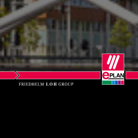
Norway
Peru
Philippines
Poland
Portugal
Romania
Serbia
EPLAN B.V.
Singapore
Technology & Training Center
Heusdensebaan 7