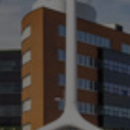
Israel
Italy
Japan
Lithuania
Luxembourg
Malaysia
Mexico
Netherlands
New Zealand