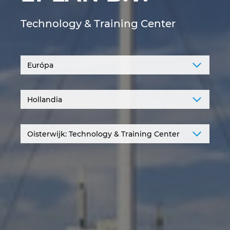
Denmark
Technology & Training Center
Finland
France
Germany
Greece
Hungary
India
Indonesia
Ireland