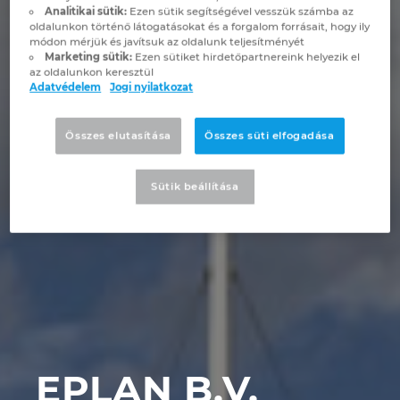
Brunei
Analitikai sütik:
Ezen sütik segítségével vesszük számba az
oldalunkon történő látogatásokat és a forgalom forrásait, hogy ily
Épülettechnológia
Konfiguráció
PDM / PLM Integráció
EPLAN Experience
Blog
módon mérjük és javítsuk az oldalunk teljesítményét
Bulgaria
Marketing sütik:
Ezen sütiket hirdetőpartnereink helyezik el
az oldalunkon keresztül
Felhasználói beszámolók
EPLAN Data Portal
Telephelyek
Adatvédelem
Jogi nyilatkozat
Canada
EPLAN Education Oktatótermi verzió
Kapcsolat
Összes elutasítása
Összes süti elfogadása
Chile
EPLAN Education hallgatóknak
Trust Center
Sütik beállítása
China
EPLAN Együttműködési alkalmazások
China Taiwan
Colombia
Croatia
Czech Republic
EPLAN B.V.