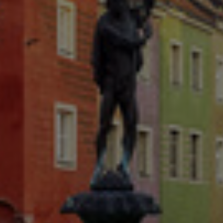
Israel
Italy
Japan
Lithuania
Luxembourg
Malaysia
Mexico
Netherlands
New Zealand