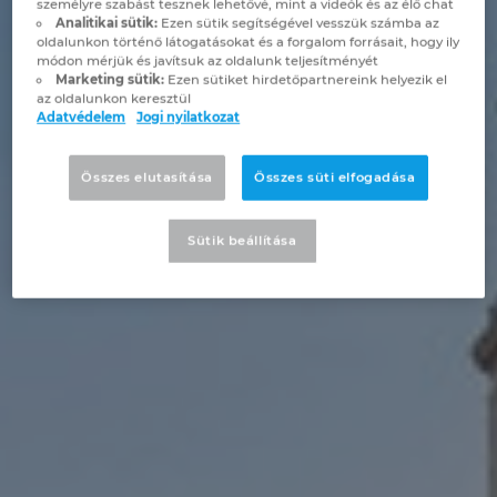
személyre szabást tesznek lehetővé, mint a videók és az élő chat
Brunei
Analitikai sütik:
Ezen sütik segítségével vesszük számba az
Épülettechnológia
Konfiguráció
PDM / PLM Integráció
EPLAN Experience
Blog
oldalunkon történő látogatásokat és a forgalom forrásait, hogy ily
módon mérjük és javítsuk az oldalunk teljesítményét
Bulgaria
Marketing sütik:
Ezen sütiket hirdetőpartnereink helyezik el
Felhasználói beszámolók
EPLAN Data Portal
Telephelyek
az oldalunkon keresztül
Adatvédelem
Jogi nyilatkozat
Canada
EPLAN Education Oktatótermi verzió
Kapcsolat
Összes elutasítása
Összes süti elfogadása
Chile
EPLAN Education hallgatóknak
Trust Center
China
Sütik beállítása
EPLAN Együttműködési alkalmazások
China Taiwan
Colombia
Croatia
Czech Republic