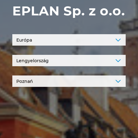
EPLAN Sp. z o.o.
Denmark
Finland
France
Germany
Greece
Hungary
India
Indonesia
Ireland