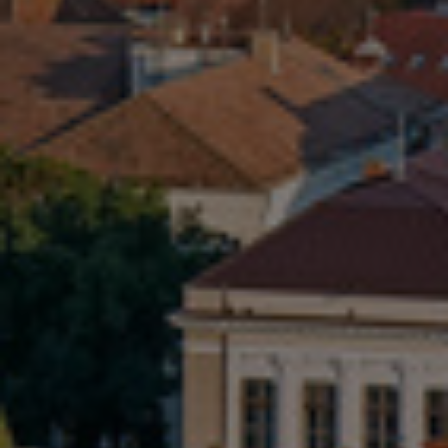
Israel
Italy
Japan
Lithuania
Luxembourg
Malaysia
Mexico
Netherlands
New Zealand