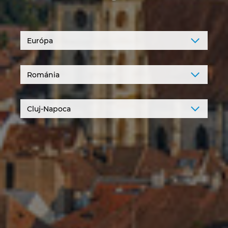
Denmark
Finland
France
Germany
Greece
Hungary
India
Indonesia
Ireland