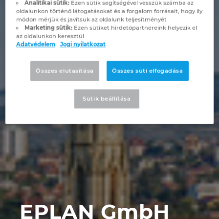
Analitikai sütik:
Ezen sütik segítségével vesszük számba az
Brunei
oldalunkon történő látogatásokat és a forgalom forrásait, hogy ily
Épülettechnológia
Konfiguráció
PDM / PLM Integráció
EPLAN Experience
Blog
módon mérjük és javítsuk az oldalunk teljesítményét
Marketing sütik:
Ezen sütiket hirdetőpartnereink helyezik el
Bulgaria
az oldalunkon keresztül
Felhasználói beszámolók
EPLAN Data Portal
Telephelyek
Adatvédelem
Jogi nyilatkozat
Canada
EPLAN Education Oktatótermi verzió
Kapcsolat
Összes elutasítása
Összes süti elfogadása
Chile
EPLAN Education hallgatóknak
Trust Center
Sütik beállítása
China
EPLAN Együttműködési alkalmazások
China Taiwan
Colombia
Croatia
EPLAN GmbH
Czech Republic