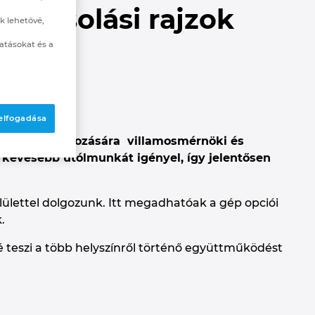
kapcsolási rajzok
k lehetővé,
atásokat és a
 elfogadása
rajzok létrehozására villamosmérnöki és
kevesebb utólmunkát igényel, így jelentősen
lülettel dolgozunk. Itt megadhatóak a gép opciói
.
 teszi a több helyszínről történő együttműködést