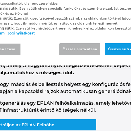
ált projektgenerálás: 
kapcsolhatók ki a rendszereinkben
ális sütik:
Ezen sütik olyan speciális funkciókat és személyre szabást teszne
ók és az élő chat
ai sütik:
Ezen sütik segítségével vesszük számba az oldalunkon történő látog
kus létrehozása
orrásait, hogy ily módon mérjük és javítsuk az oldalunk teljesítményét
ng sütik:
Ezen sütiket hirdetőpartnereink helyezik el az oldalunkon keresztül
lem
Jogi nyilatkozat
eállítása
Összes elutasítása
Összes süti
ktgenerálás egy olyan módszer az EPLAN kapcsolási 
eten, amely a hagyományos megközelítésekhez képest 
folyamatokhoz szükséges időt.
ogy másolás és beillesztés helyett egy konfigurációs fe
 alapján a kapcsolási rajzok automatikusan generálódnak
tgenerálás egy EPLAN felhőalkalmazás, amely lehetővé
T infrastruktúrát érintő költségek nélkül.
ztráljon az EPLAN Felhőbe