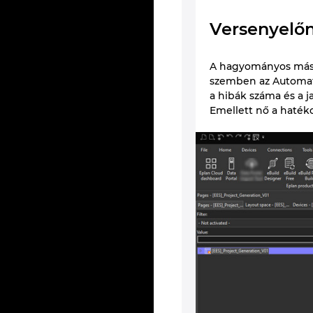
Versenyelőn
A hagyományos másol
szemben az Automatiz
a hibák száma és a ja
Emellett nő a hatéko