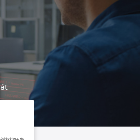
át
ködéséhez, és