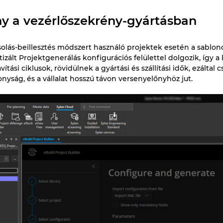
y a vezérlőszekrény-gyártásban
ás-beillesztés módszert használó projektek esetén a sablon
ált Projektgenerálás konfigurációs felülettel dolgozik, így a
vítási ciklusok, rövidülnek a gyártási és szállítási idők, ezált
nyság, és a vállalat hosszú távon versenyelőnyhöz jut.