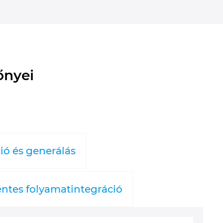
őnyei
ió és generálás
tes folyamatintegráció