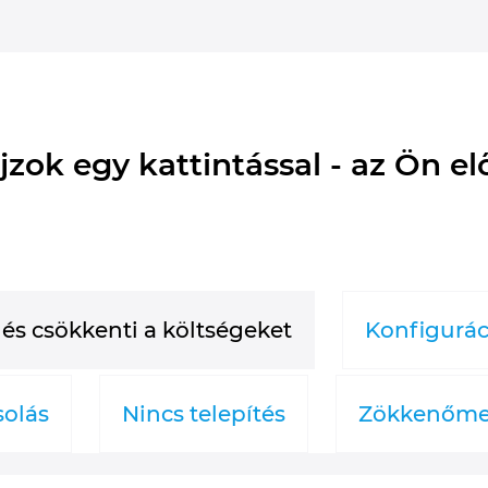
jzok egy kattintással - az Ön el
 és csökkenti a költségeket
Konfigurác
solás
Nincs telepítés
Zökkenőmen