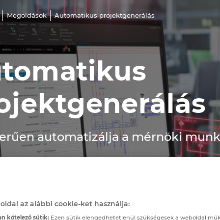
Megoldások
Automatikus projektgenerálás
tomatikus
ojektgenerálás
erűen automatizálja a mérnöki munk
oldal az alábbi cookie-ket használja:
n kötelező sütik:
Ezen sütik elengedhetetlenül szükségesek a weboldal mű