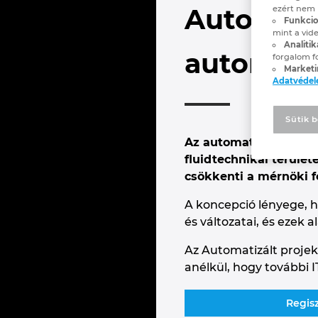
Automatiz
ezért nem 
Funkcion
mint a vide
Analitik
automati
forgalom f
Marketi
Adatvéde
Sütik b
Az automatizált proje
fluidtechnikai terül
csökkenti a mérnöki 
A koncepció lényege, h
és változatai, és ezek
Az Automatizált projek
anélkül, hogy további I
Regis