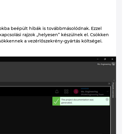
okba beépült hibák is továbbmásolódnak. Ezzel
 kapcsolási rajzok „helyesen” készülnek el. Csökken
al csökkennek a vezérlőszekrény-gyártás költségei.