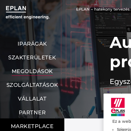
EPLAN – hatékony tervezés.
Au
IPARÁGAK
pr
SZAKTERÜLETEK
MEGOLDÁSOK
Egysz
SZOLGÁLTATÁSOK
VÁLLALAT
PARTNER
Ez a web
MARKETPLACE
Szigorúa