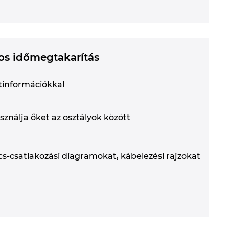
tos időmegtakarítás
ktinformációkkal
ználja őket az osztályok között
s-csatlakozási diagramokat, kábelezési rajzokat