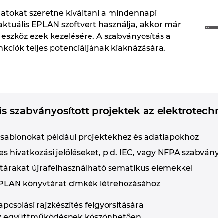
datokat szeretne kiváltani a mindennapi
aktuális EPLAN szoftvert használja, akkor már
 eszköz ezek kezelésére. A szabványosítás a
kciók teljes potenciáljának kiaknázására.
kis szabványosított projektek az elektrotech
sablonokat például projektekhez és adatlapokhoz
s hivatkozási jelöléseket, pld. IEC, vagy NFPA szabvá
tárakat újrafelhasználható sematikus elemekkel
EPLAN könyvtárat címkék létrehozásához
pcsolási rajzkészítés felgyorsítására
az együttműködésnek köszönhetően