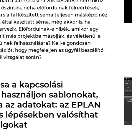
an a kapcsolási rajzok készítése nem okoz
őszinték, néha előfordulnak félreértések,
s által készített séma teljesen másképp néz
a által készített séma, még akkor is, ha
ervezik. Előfordulnak-e hibák, amikor egy
it más projektbe másolják, és véletlenül a
ülnek felhasználásra? Kell-e gondosan
ciót, hogy megfeleljen az ügyfél beszállítói
i vizsgálat során?
sa a kapcsolási
, használjon sablonokat,
ra az adatokat: az EPLAN
is lépésekben valósíthat
lgokat