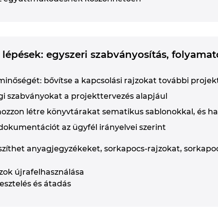
lépések: egyszeri szabványosítás, folyama
minőségét: bővítse a kapcsolási rajzokat további proje
egi szabványokat a projekttervezés alapjául
ozzon létre könyvtárakat sematikus sablonokkal, és has
s dokumentációt az ügyfél irányelvei szerint
íthet anyagjegyzékeket, sorkapocs-rajzokat, sorkapoc
zok újrafelhasználása
sztelés és átadás