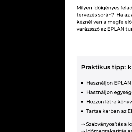
Milyen időigényes fela
tervezés során? Ha az 
kéznél van a megfelelő
varázsszó az EPLAN tun
Praktikus tipp: 
Használjon EPLAN 
Használjon egysége
Hozzon létre könyv
Tartsa karban az 
⇒ Szabványosítás a ka
⇒ Időmegtakarítás 