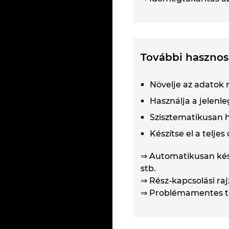
További hasznos 
Növelje az adatok 
Használja a jelenl
Szisztematikusan h
Készítse el a telje
⇒ Automatikusan kész
stb.
⇒ Rész-kapcsolási raj
⇒ Problémamentes te