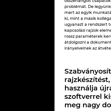
összehangolt csapatokb
problémát. De legyünk 
mert az egyik munkatár
ki, mint a másik kollég
ugyanazt a rendszert t
kapcsolási rajzok eleme
rossz paraméterek ker
átdolgozni a dokumentá
irányelveinek az átvétel
Szabványosít
rajzkészítést
használja új
szoftverrel k
meg nagy do