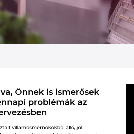
lva, Önnek is ismerősek
ennapi problémák az
tervezésben
talt villamosmérnökökből álló, jól