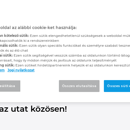
zások nagy hatásfokkal
sítás a gyors elektrot
oldal az alábbi cookie-ket használja:
n kötelező sütik:
Ezen sütik elengedhetetlenül szükségesek a weboldal mű
kapcsolhatók ki a rendszereinkben
ális sütik:
Ezen sütik olyan speciális funkciókat és személyre szabást teszne
ók és az élő chat
zésben: a folyamatok optimalizálásában gondolkodik, h
ai sütik:
Ezen sütik segítségével vesszük számba az oldalunkon történő látog
vannak, ahol sok változást kell átvezetni és a képzett 
orrásait, hogy ily módon mérjük és javítsuk az oldalunk teljesítményét
ng sütik:
Ezen sütiket hirdetőpartnereink helyezik el az oldalunkon keresztül
N segítségével sablonokat használhat, újra felhasználh
lem
Jogi nyilatkozat
et az elektromos tervezés szabványosítása érdekében,
ló függőséget. Ott vagyunk Önért, az út minden egyes 
eállítása
Összes elutasítása
Összes süti
lépítésben?
z utat közösen!