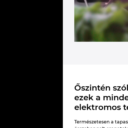
Őszintén szó
ezek a mind
elektromos 
Természetesen a tapasz