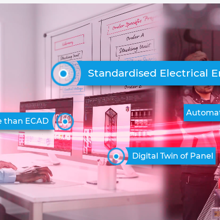
Standardised Electrical 
Automat
e than ECAD
Digital Twin of Panel