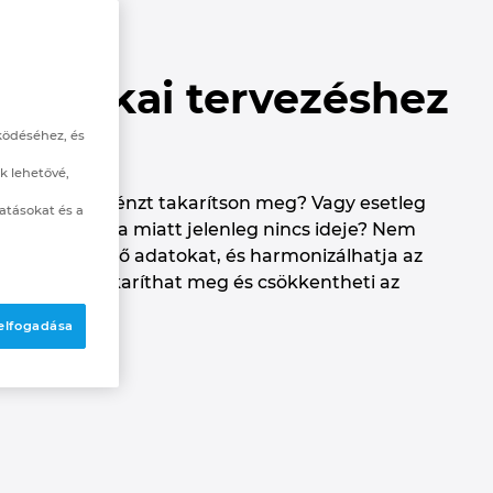
:
echnikai tervezéshez
ködéséhez, és
k lehetővé,
ogy időt és pénzt takarítson meg? Vagy esetleg
atásokat és a
munkaerő hiánya miatt jelenleg nincs ideje? Nem
atja a meglévő adatokat, és harmonizálhatja az
 így időt takaríthat meg és csökkentheti az
lépésénél.
 elfogadása