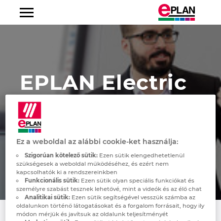
Gép- és üzemépítés
Beépített értéklánc
Decentralizált energiarendszerek
Automatizálási Technológia
EPLAN Platform
Fluidtechnikai tervezés
Gyakran ismételt kérdések
Online szolgáltatások
CA: EPLAN Cloud solutions as today's Project
EPLAN Certified Engineer
Portré
Rólunk
Fedezze fel az EPLAN-t
Albania
Data management
Kapcsolószekrény-építés
Hálózatüzemeltetés
Elektrotechnika
EPLAN Electric P8
Konzultáció
EPLAN Electric P8
EPLAN Igazgatótanács
Karrier
Csatlakozzon hozzánk
Argentina
EPLAN Electric
Alkatrészgyártók
Fluidtechnika
EPLAN Pro Panel
Consulting Portfolio
3D Panel Design Expert
Innováció
Australia
P8
Autóipar
Kábelkötegek
EPLAN Smart Production
Oktatás
P&ID Design
Hírek
Austria
Élelmiszeripar és Italgyártás
Folyamattervezés
EPLAN Preplanning
3D Harness Design
Felhasználói megoldások
Sajtó
Belgium
Ez a weboldal az alábbi cookie-ket használja:
Szigorúan kötelező sütik:
Ezen sütik elengedhetetlenül
Feldolgozóipar
EI&C Tervezés
EPLAN Engineering Configuration
EPLAN globális támogatás
Hírlevél
Bosnien-Herzegovina
szükségesek a weboldal működéséhez, és ezért nem
kapcsolhatók ki a rendszereinkben
Funkcionális sütik:
Ezen sütik olyan speciális funkciókat és
Energetika
Szerviz és Karbantartás
EPLAN Cable proD
Letöltések
Események
Brazil
személyre szabást tesznek lehetővé, mint a videók és az élő chat
Analitikai sütik:
Ezen sütik segítségével vesszük számba az
oldalunkon történő látogatásokat és a forgalom forrásait, hogy ily
Tengerhajózás
Épületautomatizálás
EPLAN Harness proD
Software Service
Friedhelm Loh Group
Brunei
módon mérjük és javítsuk az oldalunk teljesítményét