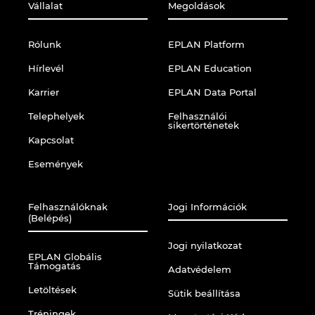
Vállalat
Megoldások
Finland
Rólunk
EPLAN Platform
France
Hírlevél
EPLAN Education
Karrier
EPLAN Data Portal
Germany
Telephelyek
Felhasználói
sikertörténetek
Greece
Kapcsolat
Események
Hungary
Felhasználóknak
Jogi Információk
India
(Belépés)
Jogi nyilatkozat
Indonesia
EPLAN Globális
Támogatás
Adatvédelem
Ireland
Letöltések
Sütik beállítása
Tréningek