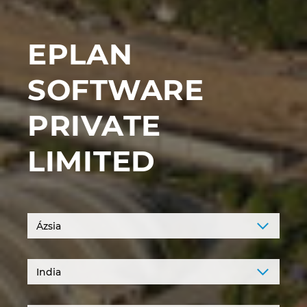
Denmark
EPLAN
Finland
SOFTWARE
France
PRIVATE
Germany
LIMITED
Greece
Hungary
India
Indonesia
Ireland