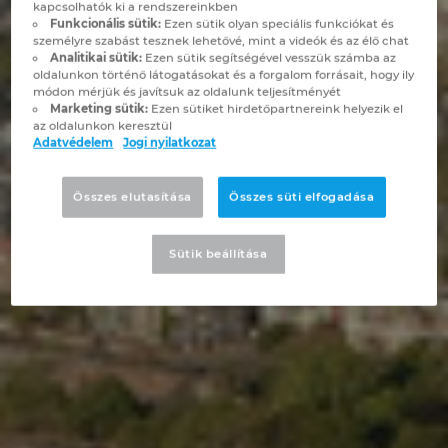
kapcsolhatók ki a rendszereinkben
Brunei
Funkcionális sütik:
Ezen sütik olyan speciális funkciókat és
Épülettechnológia
Konfiguráció
PDM / PLM Integráció
EPLAN Experience
Blog
személyre szabást tesznek lehetővé, mint a videók és az élő chat
Analitikai sütik:
Ezen sütik segítségével vesszük számba az
Bulgaria
oldalunkon történő látogatásokat és a forgalom forrásait, hogy ily
Felhasználói beszámolók
EPLAN Data Portal
Telephelyek
módon mérjük és javítsuk az oldalunk teljesítményét
Marketing sütik:
Ezen sütiket hirdetőpartnereink helyezik el
Canada
az oldalunkon keresztül
EPLAN Education Oktatótermi verzió
Kapcsolat
Adatvédelem
Jogi nyilatkozat
Chile
EPLAN Education hallgatóknak
Trust Center
Összes elutasítása
Összes süti elfogadása
China
EPLAN Együttműködési alkalmazások
Sütik beállítása
China Taiwan
Colombia
Croatia
Czech Republic