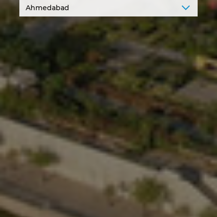
Israel
Italy
Japan
Lithuania
Luxembourg
Malaysia
Mexico
Netherlands
New Zealand