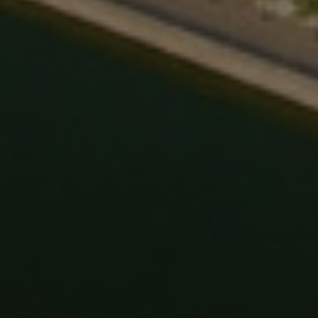
Norway
Peru
Philippines
Poland
Portugal
Romania
Serbia
Singapore