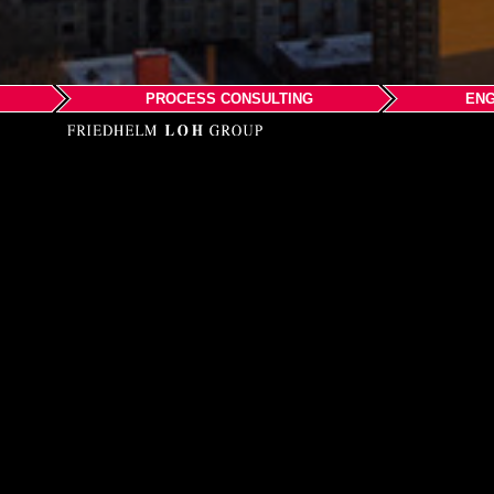
PROCESS CONSULTING
ENG
EPLAN LLC
Seattle
Phone: +1-206-512-4323
Email:
info@eplanusa
Web:
www.eplanusa.c