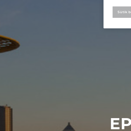
Sütik b
EP