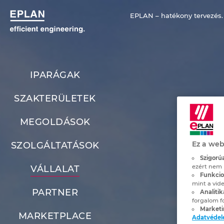
EPLAN – hatékony tervezés.
IPARÁGAK
SZAKTERÜLETEK
MEGOLDÁSOK
Ez a web
SZOLGÁLTATÁSOK
Szigorúa
ezért nem 
VÁLLALAT
Funkcion
mint a vide
PARTNER
Analitik
forgalom f
Marketi
MARKETPLACE
Adatvéde