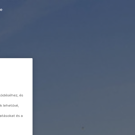
le
ködéséhez, és
k lehetővé,
atásokat és a