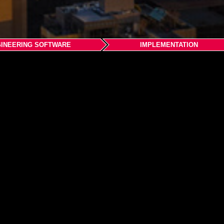
INEERING SOFTWARE
IMPLEMENTATION
.com
om