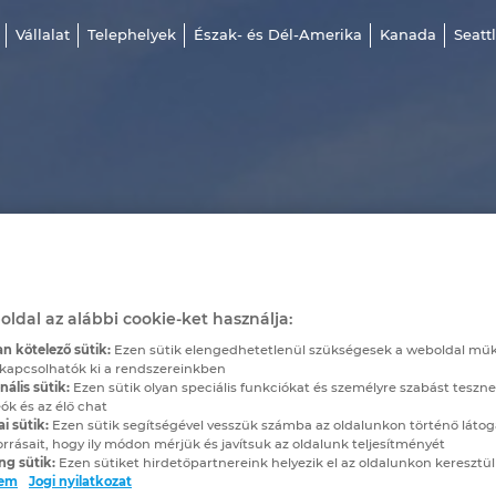
Vállalat
Telephelyek
Észak- és Dél-Amerika
Kanada
Seatt
oldal az alábbi cookie-ket használja:
n kötelező sütik:
Ezen sütik elengedhetetlenül szükségesek a weboldal mű
kapcsolhatók ki a rendszereinkben
ális sütik:
Ezen sütik olyan speciális funkciókat és személyre szabást teszne
ók és az élő chat
ai sütik:
Ezen sütik segítségével vesszük számba az oldalunkon történő látog
orrásait, hogy ily módon mérjük és javítsuk az oldalunk teljesítményét
ng sütik:
Ezen sütiket hirdetőpartnereink helyezik el az oldalunkon keresztül
lem
Jogi nyilatkozat