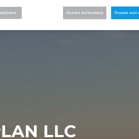
eállítása
Összes elutasítása
Összes süti
LAN LLC