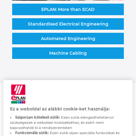
EPLAN: More than ECAD
Israel
Standardised Electrical Engineering
Italy
Automated Engineering
Japan
Machine Cabling
Lithuania
Luxembourg
Malaysia
Mennyire tipikus eset!
Mexico
Ez a weboldal az alábbi cookie-ket használja:
Stressz a gépgyártás
Szigorúan kötelező sütik:
Ezen sütik elengedhetetlenül
Netherlands
során utolsó pillanatban
szükségesek a weboldal működéséhez, és ezért nem
kapcsolhatók ki a rendszereinkben
bekövetkezett változások
Funkcionális sütik:
Ezen sütik olyan speciális funkciókat és
New Zealand