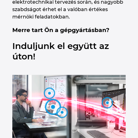
elektrotechnikai tervezés során, és nagyobb
Denmark
szabdságot érhet el a valóban értékes
mérnöki feladatokban.
Finland
Merre tart Ön a gépgyártásban?
France
Induljunk el együtt az
Germany
úton!
Greece
Hungary
India
Indonesia
Ireland