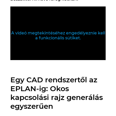
Slovakia
Slovenia
South Africa
A videó megtekintéséhez engedélyeznie kell
a funkcionális sütiket.
South Korea
Spain
Sweden
Egy CAD rendszertől az
Switzerland
EPLAN-ig: Okos
Thailand
kapcsolási rajz generálás
egyszerűen
Turkey