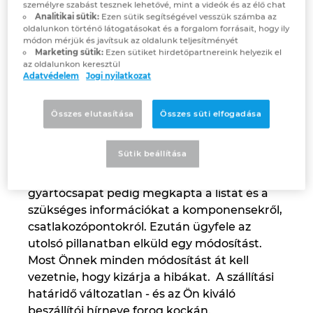
személyre szabást tesznek lehetővé, mint a videók és az élő chat
miatt?
Analitikai sütik:
Ezen sütik segítségével vesszük számba az
oldalunkon történő látogatásokat és a forgalom forrásait, hogy ily
Norway
módon mérjük és javítsuk az oldalunk teljesítményét
Marketing sütik:
Ezen sütiket hirdetőpartnereink helyezik el
Ez ismerős lehet: ügyfele megrendelt Öntől
az oldalunkon keresztül
Peru
egy gépet a gyártósorához egy
Adatvédelem
Jogi nyilatkozat
meghatározott szállítási határidővel,
Philippines
beleértve a szükséges vezérlőszekrényeket
Összes elutasítása
Összes süti elfogadása
is. Beszállító partnerei CAD szoftvert
Poland
használnak a kapcsolási rajzok előűllítására.
Sütik beállítása
A szükséges anyagokat tartalmazó
Portugal
táblázatot átadják a beszerzésnek, a
gyártócsapat pedig megkapta a listát és a
Romania
szükséges információkat a komponensekről,
csatlakozópontokról. Ezután ügyfele az
utolsó pillanatban elküld egy módosítást.
Serbia
Most Önnek minden módosítást át kell
vezetnie, hogy kizárja a hibákat. A szállítási
Singapore
határidő változatlan - és az Ön kiváló
beszállítói hírneve forog kockán.