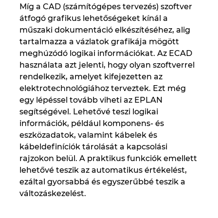
Míg a CAD (számítógépes tervezés) szoftver
Ukraine
átfogó grafikus lehetőségeket kínál a
műszaki dokumentáció elkészítéséhez, alig
United Arab Emirates
tartalmazza a vázlatok grafikája mögött
meghúzódó logikai információkat. Az ECAD
United Kingdom
használata azt jelenti, hogy olyan szoftverrel
rendelkezik, amelyet kifejezetten az
United States
elektrotechnológiához terveztek. Ezt még
egy lépéssel tovább viheti az EPLAN
segítségével. Lehetővé teszi logikai
információk, például komponens- és
eszközadatok, valamint kábelek és
kábeldefiníciók tárolását a kapcsolási
rajzokon belül. A praktikus funkciók emellett
lehetővé teszik az automatikus értékelést,
ezáltal gyorsabbá és egyszerűbbé teszik a
változáskezelést.