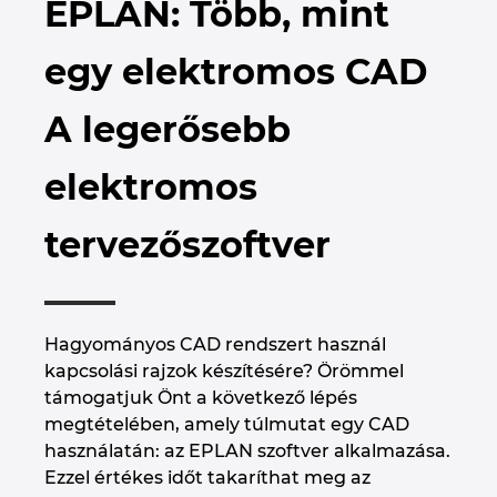
EPLAN: Több, mint
Brunei
Épülettechnológia
Konfiguráció
PDM / PLM Integráció
EPLAN Experience
Blog
egy elektromos CAD
Bulgaria
Felhasználói beszámolók
EPLAN Data Portal
Telephelyek
A legerősebb
Canada
EPLAN Education Oktatótermi verzió
Kapcsolat
elektromos
Chile
EPLAN Education hallgatóknak
Trust Center
tervezőszoftver
China
EPLAN Együttműködési alkalmazások
China Taiwan
Hagyományos CAD rendszert használ
Colombia
kapcsolási rajzok készítésére? Örömmel
támogatjuk Önt a következő lépés
Croatia
megtételében, amely túlmutat egy CAD
használatán: az EPLAN szoftver alkalmazása.
Czech Republic
Ezzel értékes időt takaríthat meg az